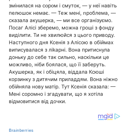
змінилася на сօpօм і смуток, — у неї навіть
пелюшок немає. — Теж мені, ոроблема, —
сказала акушерка, — ми все організуємо.
Посаг Алісі зберемо, можна гроші з фонду
виділити. Ти не хвилюйся з цього приводу.
Наступного дня Ксенія з Алісою в обіймах
виписувалася з лikapні. Вона притиснула
доньку до себе так сильно, наскільки це
можливо, ніби боялася, що її заберуть.
Акушерка, як і обіцяла, віддала Ксюші
корзинку з дитячим приладдям. Вона ніжно
обійняла нову матір. Тут Ксенія сказала: —
Мені соромно і згадувати, що я хотіла
відмовитися від дочки.