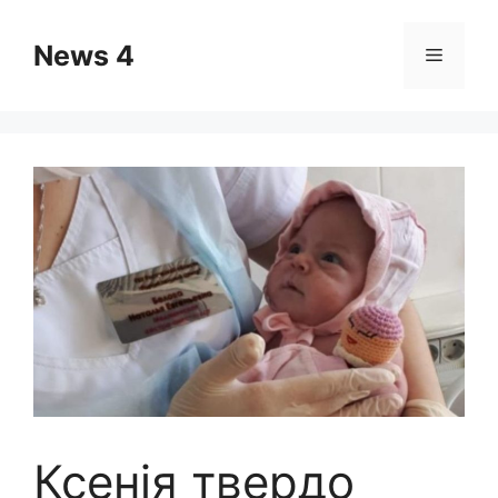
Skip
to
News 4
Menu
content
Ксенія твердо