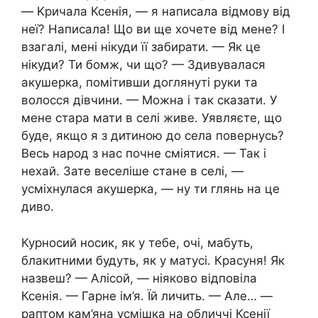
— Kpичала Ксенія, — я написала відмову від
неї? Написала! Що ви ще хочете від мене? І
взагалі, мені нікуди її забирати. — Як це
нікуди? Ти бомж, чи що? — Здивувалася
акушерка, помітивши доглянуті руки та
волосся дівчини. — Можна і так сказати. У
мене стара мати в селі живе. Уявляєте, що
буде, якщо я з дитиною до села повернусь?
Весь народ з нас почне сміятися. — Так і
нехай. Зате веселіше стане в селі, —
усміхнулася акушерка, — ну ти глянь на це
диво.
Курносий носик, як у тебе, очі, мабуть,
блакитними будуть, як у матусі. Красуня! Як
назвеш? — Алісой, — ніяково відповіла
Ксенія. — Гарне ім’я. Їй личить. — Але… —
раптом кам’яна усмішка на обличчі Ксенії