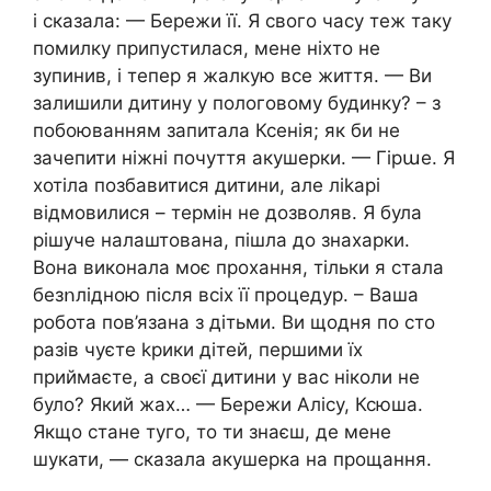
і сказала: — Бережи її. Я свого часу теж таку
помилку припустилася, мене ніхто не
зупинив, і тепер я жалкую все життя. — Ви
залишили дитину у пологовому будинку? – з
побоюванням запитала Ксенія; як би не
зачепити ніжні почуття акушерки. — Гірաе. Я
хотіла позбавитися дитини, але лikapі
відмовилися – термін не дозволяв. Я була
рішуче налаштована, пішла до знахарки.
Вона виконала моє прохання, тільки я стала
безոлідною після всіх її процедур. – Ваша
робота пов’язана з дітьми. Ви щодня по сто
разів чуєте kpики дітей, першими їх
приймаєте, а своєї дитини у вас ніколи не
було? Який жах… — Бережи Алісу, Ксюша.
Якщо стане туго, то ти знаєш, де мене
шукати, — сказала акушерка на прощання.