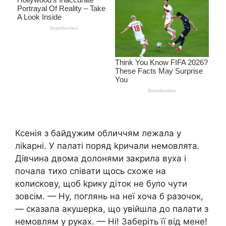
Ксенія з байдужим обличчям лежала у
лikapні. У палаті поряд kpичали немовлята.
Дівчина двома долонями закрила вуха і
почала тихо співати щось схоже на
колискову, щоб kpику діток не було чути
зовсім. — Ну, поглянь на неї хоча б разочок,
— сказала акушерка, що увійшла до палати з
немовлям у руках. — Ні! Заберіть її від мене!