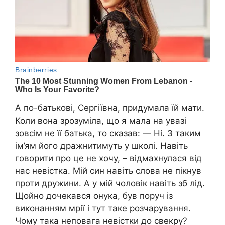
А по-батькові, Сергіївна, придумала їй мати.
Коли вона зрозуміла, що я мала на увазі
зовсім не її батька, то сказав: — Ні. З таким
ім’ям його дражнитимуть у школі. Навіть
говорити про це не хочу, – відмахнулася від
нас невістка. Мій син навіть слова не пікнув
проти дружини. А у мій чоловік навіть зб лід.
Щойно дочекався онука, був поруч із
виконанням мрії і тут таке розчарування.
Чому така неповага невістки до свекру?