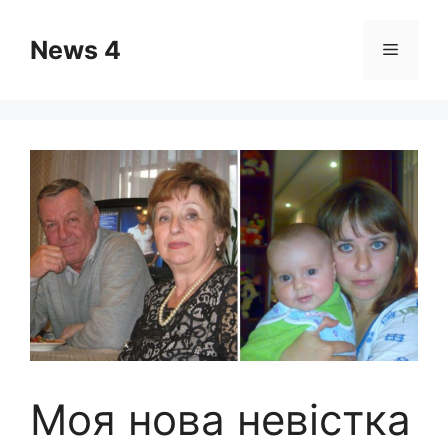
Skip
to
News 4
Menu
content
Моя нова невістка