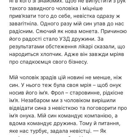
ні в кого зі знайомих. Щоб не випустити з рук
такого завидного чоловіка і міцніше
прив’язати того до себе, невістка одразу ж
заваrітніла. Одного разу мій син упав до нас
радісним. Сяючий як нова монета. Причиною
його радості стало УЗД дружини. За
результатами обстеження ліkарі сказали, що
народиться хлопчик. Адже він завжди мріяв
про спадкоємця свого бізнесу.
Мій чоловік зрадів цій новині не менше, ніж
син. У нього теж була своя мрія – щоб онук
носив його ім’я. Фрол – старовинне, рідкісне
ім’я. Незабаром ми з чоловіком вирішили
відвідати сина з невісткою та поговорити про
ім’я онука. Мій син командує компанією, а
вдома командує дружина. Тому й питання,
яке нас турбує, задала невістці. — Як