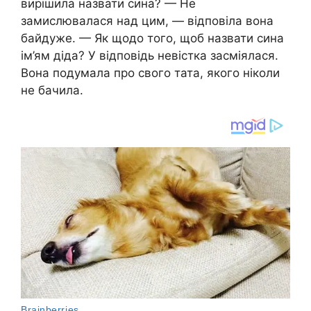
вирішила назвати сина? — Не
замислювалася над цим, — відповіла вона
байдуже. — Як щодо того, щоб назвати сина
ім’ям діда? У відповідь невістка засміялася.
Вона подумала про свого тата, якого ніколи
не бачила.