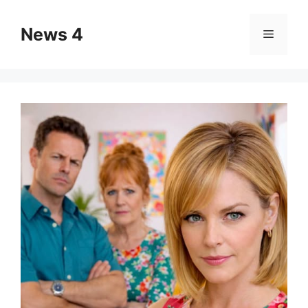
Skip
to
News 4
Menu
content