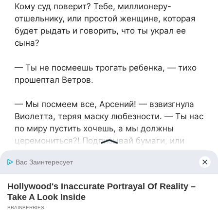
Кому суд поверит? Тебе, миллионеру-
отшельнику, или простой женщине, которая
будет рыдать и говорить, что ты украл ее
сына?
— Ты не посмеешь трогать ребенка, — тихо
прошептал Ветров.
— Мы посмеем все, Арсений! — взвизгнула
Виолетта, теряя маску любезности. — Ты нас
по миру пустить хочешь, а мы должны
церемониться?! Подписывай бумаги, или
этот мальчишка отправится в детдом, а его
мамаша сгниет в тюрьме за соучастие в
твоих махинациях! У нас связи везде!
Матвей почувствовал, как земля уходит из-
под ног. Он понял, что стал разменной