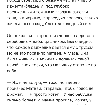
породистое лицо с резкими чертами было
изжелта-бледным, под глубоко
посаженными темными глазами залегли
тени, а в черных, с проседью волосах, гладко
зачесанных назад, блестел холодный свет.
Он опирался на трость из черного дерева с
серебряным набалдашником. Было видно,
что каждое движение дается ему с трудом.
Но не это поразило Матвея. А глаза. Они
были живыми, цепкими и полными такой
неизбывной тоски, что мальчику стало не по
себе.
— Я… я не ворую, — тихо, но твердо
произнес Матвей, стараясь, чтобы голос не
дрожал. — Я просто хотел… У нас бабушка
сильно болеет. И мамка просила, может, у