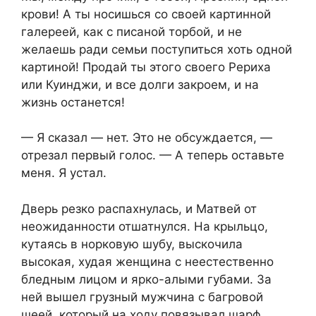
крови! А ты носишься со своей картинной
галереей, как с писаной торбой, и не
желаешь ради семьи поступиться хоть одной
картиной! Продай ты этого своего Рериха
или Куинджи, и все долги закроем, и на
жизнь останется!
— Я сказал — нет. Это не обсуждается, —
отрезал первый голос. — А теперь оставьте
меня. Я устал.
Дверь резко распахнулась, и Матвей от
неожиданности отшатнулся. На крыльцо,
кутаясь в норковую шубу, выскочила
высокая, худая женщина с неестественно
бледным лицом и ярко-алыми губами. За
ней вышел грузный мужчина с багровой
шеей, который на ходу повязывал шарф.