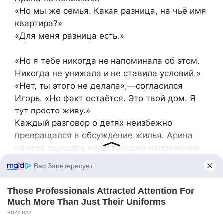
«Но мы же семья. Какая разница, на чьё имя
квартира?»
«Для меня разница есть.»
«Но я тебе никогда не напоминала об этом.
Никогда не унижала и не ставила условий.»
«Нет, ты этого не делала»,—согласился
Игорь. «Но факт остаётся. Это твой дом. Я
тут просто живу.»
Каждый разговор о детях неизбежно
превращался в обсуждение жилья. Арина
начала ощущать нарастающее напряжение
между ними. Она не понимала, почему её
муж так зациклился на вопросе с квартирой.
Жена была действительно поражена тем,
что Игорь всё ещё так расстраивался из-за
того, что трехкомнатная квартира