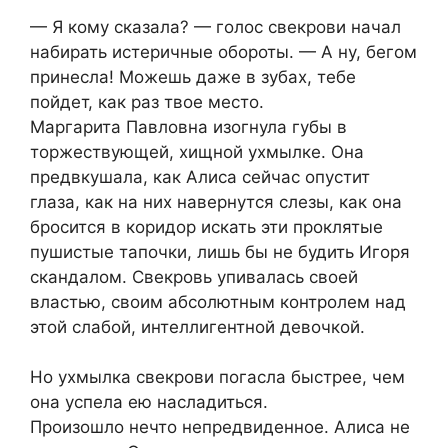
— Я кому сказала? — голос свекрови начал
набирать истеричные обороты. — А ну, бегом
принесла! Можешь даже в зубах, тебе
пойдет, как раз твое место.
Маргарита Павловна изогнула губы в
торжествующей, хищной ухмылке. Она
предвкушала, как Алиса сейчас опустит
глаза, как на них навернутся слезы, как она
бросится в коридор искать эти проклятые
пушистые тапочки, лишь бы не будить Игоря
скандалом. Свекровь упивалась своей
властью, своим абсолютным контролем над
этой слабой, интеллигентной девочкой.
Но ухмылка свекрови погасла быстрее, чем
она успела ею насладиться.
Произошло нечто непредвиденное. Алиса не