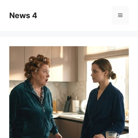
Skip
to
News 4
Menu
content