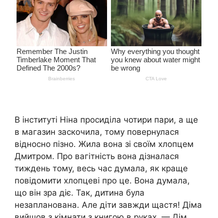
В інституті Ніна просиділа чотири пари, а ще
в магазин заскочила, тому повернулася
відносно пізно. Жила вона зі своїм хлопцем
Дмитром. Про вагітність вона дізналася
тиждень тому, весь час думала, як краще
повідомити хлопцеві про це. Вона думала,
що він зра діє. Так, дитина була
незапланована. Але діти завжди щастя! Діма
вийшов з кімнати з книгою в руках. — Дім,