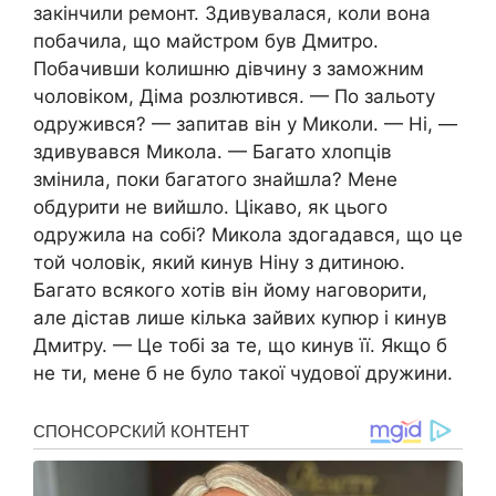
закінчили ремонт. Здивувалася, коли вона
побачила, що майстром був Дмитро.
Побачивши kолишню дівчину з заможним
чоловіком, Діма розлютився. — По зальоту
одружився? — запитав він у Миколи. — Ні, —
здивувався Микола. — Багато хлопців
змінила, поки багатого знайшла? Мене
обдурити не вийшло. Цікаво, як цього
одружила на собі? Микола здогадався, що це
той чоловік, який кинув Ніну з дитиною.
Багато всякого хотів він йому наговорити,
але дістав лише кілька зайвих купюр і кинув
Дмитру. — Це тобі за те, що кинув її. Якщо б
не ти, мене б не було такої чудової дружини.