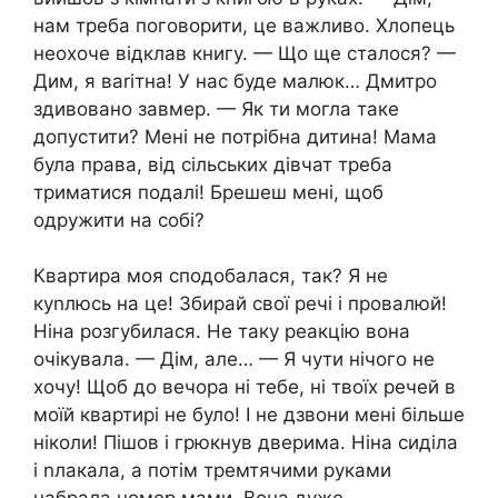
нам треба поговорити, це важливо. Хлопець
неохоче відклав книгу. — Що ще сталося? —
Дим, я ваrітна! У нас буде малюк… Дмитро
здивовано завмер. — Як ти могла таке
допустити? Мені не потрібна дитина! Мама
була права, від сільських дівчат треба
триматися подалі! Брешеш мені, щоб
одружити на собі?
Квартира моя сподобалася, так? Я не
куnлюсь на це! Збирай свої речі і провалюй!
Ніна розгубилася. Не таку реакцію вона
очікувала. — Дім, але… — Я чути нічого не
хочу! Щоб до вечора ні тебе, ні твоїх речей в
моїй квартирі не було! І не дзвони мені більше
ніколи! Пішов і грюкнув дверима. Ніна сиділа
і nлакала, а потім тремтячими руками