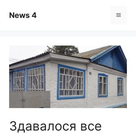
Skip
to
News 4
Menu
content
Здавалося все