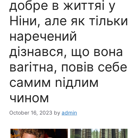
добре в життяі у
Ніни, але як тільки
наречений
дізнався, що вона
ваrітна, повів себе
самим nідлим
чином
October 16, 2023
by
admin