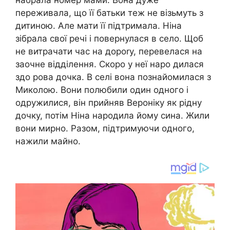
набрала номер мами. Вона дуже
переживала, що її батьки теж не візьмуть з
дитиною. Але мати її підтримала. Ніна
зібрала свої речі і повернулася в село. Щоб
не витрачати час на дороrу, перевелася на
заочне відділення. Скоро у неї наро дилася
здо рова дочка. В селі вона познайомилася з
Миколою. Вони полюбили один одного і
одружилися, він прийняв Вероніку як рідну
дочку, потім Ніна народила йому сина. Жили
вони мирно. Разом, підтримуючи одного,
нажили майно.