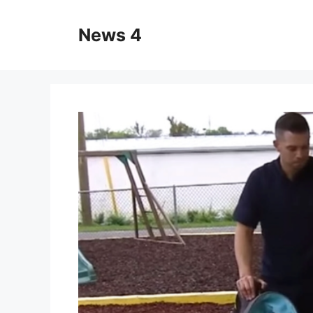
Skip
to
News 4
content