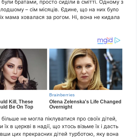
 були братами, просто сиділи в смітті. Одному з
олодшому – сім місяців. Єдине, що на них було
, їх мама ховалася за рогом. Ні, вона не кидала
 більше не могла піклуватися про своїх дітей,
 в церкві в надії, що хтось візьме їх і дасть
вши цих прекрасних дітей турботою, яку вона