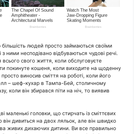
о більшість людей просто займаються своїми
з ними несподівано відбуваються чудові речі.
 всього свого життя, коли обслуговуєте
ити покинуте кошеня, коли виходите на щоденну
просто виносив сміття на роботі, коли його
лл – шеф-кухар в Тампа-Бей, столичному
зу, коли він збирався піти на ніч, то виявив
і маленькі головки, що стирчать із сміттєвих
о він дивиться на двох ляльок, але він швидко
 два живих дихаючих дитини. Ви все правильно