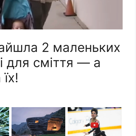
айшла 2 маленьких
і для сміття — а
їх!