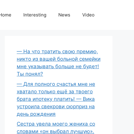
Home
Interesting
News
Video
— На что тратить свою премию,
никто из вашей больной семейки
мне указывать больше не будет!
Ты понял?
— Для полного счастья мне не
хватало только ещё за твоего
брата ипотеку платить! — Вика
устроила свекрови сюрприз на
день рождения
Сестра увела моего жениха со
словами «он выбрал лучшую».