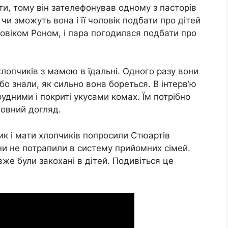
ти, тому він зателефонував одному з пасторів
чи зможуть вона і її чоловік подбати про дітей
ловіком Роном, і пара погодилася подбати про
лопчиків з мамою в їдальні. Одного разу вони
о знали, як сильно вона бореться. В інтерв’ю
удними і покриті укусами комах. Їм потрібно
бовний догляд.
ик і мати хлопчиків попросили Стюартів
они не потрапили в систему прийомних сімей.
же були закохані в дітей. Подивіться це