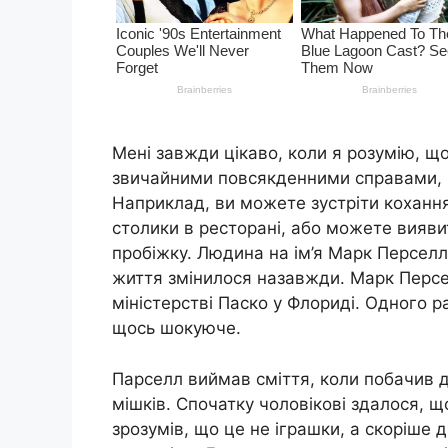
Мені завжди цікаво, коли я розумію, щ
звичайними повсякденними справами, і 
Наприклад, ви можете зустріти кохання
столики в ресторані, або можете вияв
пробіжку. Людина на ім’я Марк Перселл 
життя змінилося назавжди. Марк Персе
міністерстві Паско у Флориді. Одного ра
щось шокуюче.
Парселл виймав сміття, коли побачив дв
мішків. Спочатку чоловікові здалося, щ
зрозумів, що це не іграшки, а скоріше