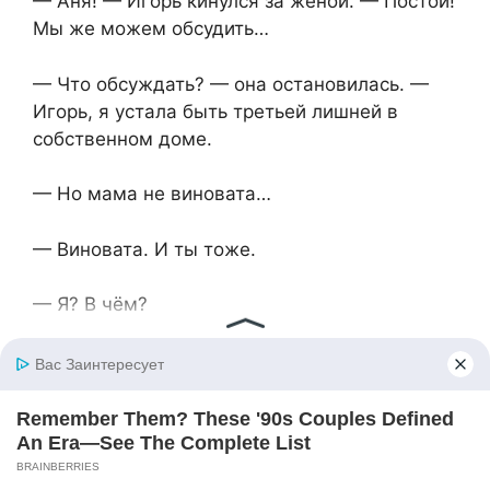
— Аня! — Игорь кинулся за женой. — Постой!
Мы же можем обсудить…
— Что обсуждать? — она остановилась. —
Игорь, я устала быть третьей лишней в
собственном доме.
— Но мама не виновата…
— Виновата. И ты тоже.
— Я? В чём?
— В том, что позволяешь ей хозяйничать
здесь, — Анна посмотрела ему в глаза. —
Игорь, когда ты женился — на мне или на
маме?