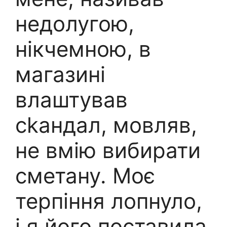
недолугою,
нікчемною, в
магазині
влаштував
сkандал, мовляв,
не вмію вибирати
сметану. Моє
терпіння лопнуло,
і я його поставила