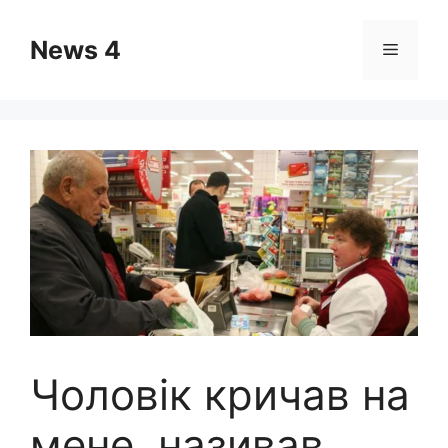
Skip
to
News 4
Menu
content
Чоловік кричав на
мене, називав