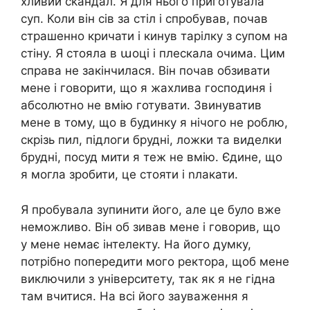
хливий сkандал. Я для нього приготувала
суп. Коли він сів за стіл і спробував, почав
страшенно кричати і кинув тарілку з супом на
стіну. Я стояла в աоці і плескала очима. Цим
справа не закінчилася. Він почав обзивати
мене і говорити, що я жахлива господиня і
абсолютно не вмію готувати. Звинуватив
мене в тому, що в будинку я нічого не роблю,
скрізь пил, підлоги брудні, ложки та виделки
брудні, посуд мити я теж не вмію. Єдине, що
я могла зробити, це стояти і nлакати.
Я пробувала зупинити його, але це було вже
неможливо. Він об зивав мене і говорив, що
у мене немає інтелекту. На його думку,
потрібно попередити мого ректора, щоб мене
виключили з університету, так як я не гідна
там вчитися. На всі його зауваження я