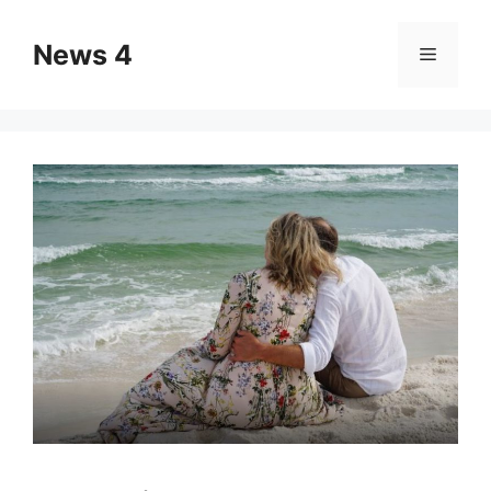
Skip
to
News 4
Menu
content