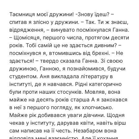
Таємниця моєї дружини! -Знову їдеш? –
спитав я злісно у дружини. – Так. Ти ж знаєш,
відрядження, – винувато посміхнулася Ганна.
– Щомісяця, першого числа, протягом десяти
років. Тобі самій це не здається дивним? –
посміхнувся я, втомившись від брехні. – Не
здається! – твердо сказала Ганна. Зі своєю
дружиною, Ганною, я познайомився, будучи
студентом. Аня викладала літературу в
інституті, де я навчався. Рідні категорично
були проти наших стосунків. Мовляв, вона
майже на десять років старша А я закохався
в неї з першого погляду, як хлопчисько.
Майже рік добивався уваги дівчини. Щодня
чекав у інституту, дарував квіти, навіть вірш
сам написав на її честь. Незабаром вона
відповіла мені взаємністю. Але її кохання