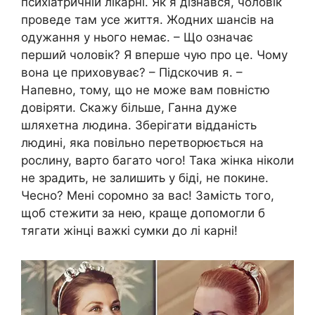
психіатричній лікарні. Як я дізнався, чоловік
проведе там усе життя. Жодних шансів на
одужання у нього немає. – Що означає
перший чоловік? Я вперше чую про це. Чому
вона це приховуває? – Підскочив я. –
Напевно, тому, що не може вам повністю
довіряти. Скажу більше, Ганна дуже
шляхетна людина. Зберігати відданість
людині, яка повільно перетворюється на
рослину, варто багато чого! Така жінка ніколи
не зрадить, не залишить у біді, не покине.
Чесно? Мені соромно за вас! Замість того,
щоб стежити за нею, краще допомогли б
тягати жінці важкі сумки до лі карні!