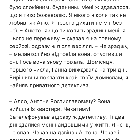
було спокійним, буденним. Мені ж здавалося,
що я тихо божеволію. Я нікого ніколи так не
любив, як Аню. Я просто дихати не міг без
неї. – Анюто, якщо ти колись зрадиш мені, я
цього не переживу, – сказав я на повному
серйозі, одразу ж після весілля. – Не зраджу,
– меланхолійно відповіла вона, опустивши
очі. І ось вона знову поїхала. Щомісяця,
першого числа, Ганна виїжджала на три дні.
Вирішивши покласти край своїм домислам, я
найняв приватного детектива.
– Алло, Антоне Ростиславовичу? Вона
вийшла із квартири. Чекатиму! –
Зателефонував відразу ж детективу. Ті два
дні здалися мені найдовшими у житті. Я не їв,
не спав. Чекав на дзвінок Антона. Чекав і