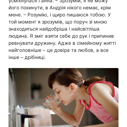
усміхнулася Ганна. – Зрозумій, я не можу
його покинути, в Андрія нікого немає, крім
мене. – Розумію, і щиро пишаюся тобою. У
той момент я зрозумів, що поруч зі мною
знаходиться найдобріша і найсвітліша
людина. Я зміг взяти себе до рук і припинив
ревнувати дружину. Адже в сімейному житті
найголовніше – це довіра та любов, а все
інше – дрібниці.