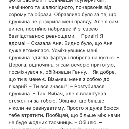
немічного та жалюгідного, почервонів від
сорому та образи. Образливо було за те, що
дружина не розкрила мені правду. Але я сам
винен, постійно набридає їй зі своєю
безпідставною ревнощами. – Привіт! Я
вдома! – Сказала Аня. Видно було, що Аня
дуже втомилася. Усміхнувшись мені,
дружина одягла фартух і побрела на кухню. –
Дорога, відпочинь, я сам вечерю приготую, –
посміхнувся я, обійнявши Ганну. – Як добре,
що ти в мене є. Візьмеш мене з собою до
лікарні? – Ти все знаєш?! – Розгубилася
дружина. – Так. Вибач, але я влаштував
стеження за тобою. Обіцяю, що більше
ніколи не ревнуватиму. Просто я дуже боюся
тебе втратити. Пообіцяй, що більше між нами
не буде жодних таємниць. – Обіцяю, –