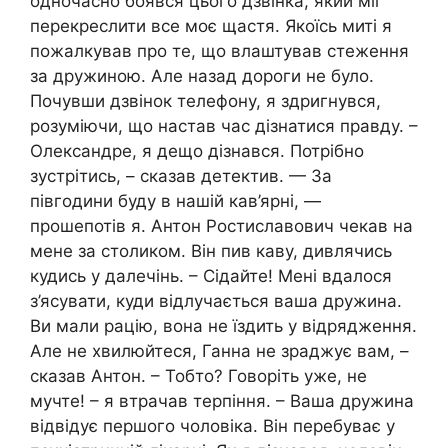
одночасно боявся цього дзвінка, який міг
перекреслити все моє щастя. Якоїсь миті я
пожалкував про те, що влаштував стеження
за дружиною. Але назад дороги не було.
Почувши дзвінок телефону, я здригнувся,
розуміючи, що настав час дізнатися правду. –
Олександре, я дещо дізнався. Потрібно
зустрітись, – сказав детектив. — За
півгодини буду в нашій кав’ярні, —
прошепотів я. Антон Ростиславович чекав на
мене за столиком. Він пив каву, дивлячись
кудись у далечінь. – Сідайте! Мені вдалося
з’ясувати, куди відлучається ваша дружина.
Ви мали рацію, вона не їздить у відрядження.
Але не хвилюйтеся, Ганна не зраджує вам, –
сказав Антон. – Тобто? Говоріть уже, не
мучте! – я втрачав терпіння. – Ваша дружина
відвідує першого чоловіка. Він перебуває у