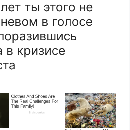
 лет ты этого не
гневом в голосе
 поразившись
 в кризисе
ста