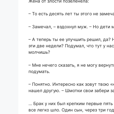
​Жена от злости позеленела:​
​– То есть десять лет ты этого не замеча
​– Замечал, – вздохнул муж. – Но дети 
​– А теперь ты ее улучшить решил, да?
эти две недели? Подумал, что тут у на
молчишь?​
​– Мне нечего сказать, я не могу верну
подумать.​
​– Понятно. Интересно как зовут твою «
нашел другую. – Шмотки свои забери за
​​… Брак у них был крепким первые пят
все легко шло. Один сын, через три го