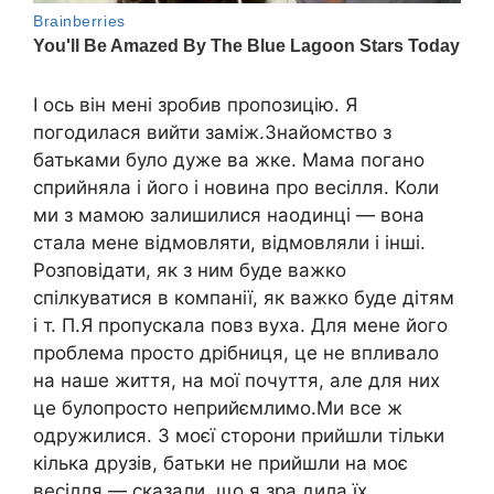
І ось він мені зробив пропозицію. Я
погодилася вийти заміж.Знайомство з
батьками було дуже ва жке. Мама погано
сприйняла і його і новина про весілля. Коли
ми з мамою залишилися наодинці — вона
стала мене відмовляти, відмовляли і інші.
Розповідати, як з ним буде важко
спілкуватися в компанії, як важко буде дітям
і т. П.Я пропускала повз вуха. Для мене його
проблема просто дрібниця, це не впливало
на наше життя, на мої почуття, але для них
це булопросто неприйємлимо.Ми все ж
одружилися. З моєї сторони прийшли тільки
кілька друзів, батьки не прийшли на моє
весілля — сказали, що я зра дила їх.