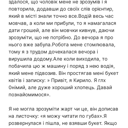
здалося, що чоловік мене не зрозумів і я
повторила, додавши до своїх слів орієнтир,
який в місті знали точно все.Водій весь час
мовчав, а коли ми прибули, то я намагалася
дати грошей, але він мовчки кивнув, даючи
зрозуміти, що не потрібно. До вечора я про
нього вже забула.Робота мене стомлювала,
тому я з трудом дочекалася вечора і
вирушила додому.Але коли виходила, то
побачила цю ж машину і поряд з нею водія,
який мене підвозив. Він простягав мені букет
квітів і записку: » Привіт, я Кирило. Я глx
0німий, але дуже хороший хлопець. Давай
познайомимося».
Я не могла зрозуміти жарт чи це, він дописав
на листочку: «я можу читати по губах».Я
розвернулася і пішла, не взявши букет. Якщо