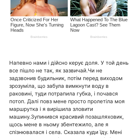
Напевно нами і дійсно керує доля. У той день
все пішло не так, як зазвичай.Чи не
задзвонив будильник, потім перед виходом
зрозуміла, що забула вимкнути воду в
раковині, туди потрапила губка, і почався
потоп. Далі повз мене просто пролетіла моя
маршрутка і я вирішила зловити
машину.Зупинився красивий позашляховик,
щось мене в ньому збентежило, але я
спізнювалася і села. Сказала куди їду. Мені