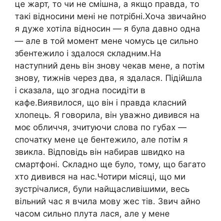
це жарт, то чи не смішна, а якщо правда, то
такі відносини мені не потрібні.Хоча звичайно
я дуже хотіла відносин — я була давно одна
— але в той момент мене чомусь це сильно
збентежило і здалося складним.На
наступний день він знову чекав мене, а потім
знову, тижнів через два, я здалася. Підійшла
і сказала, що згодна посидіти в
кафе.Виявилося, що він і правда класний
хлопець. Я говорила, він уважно дивився на
моє обличчя, зчитуючи слова по губах —
спочатку мене це бентежило, але потім я
звикла. Відповідь він набирав швидко на
смартфоні. Складно ще було, тому, що багато
хто дивився на нас.Чотири місяці, що ми
зустрічалися, були найщасливішими, весь
вільний час я вчила мову жес тів. Звич айно
часом сильно плута лася, але у мене