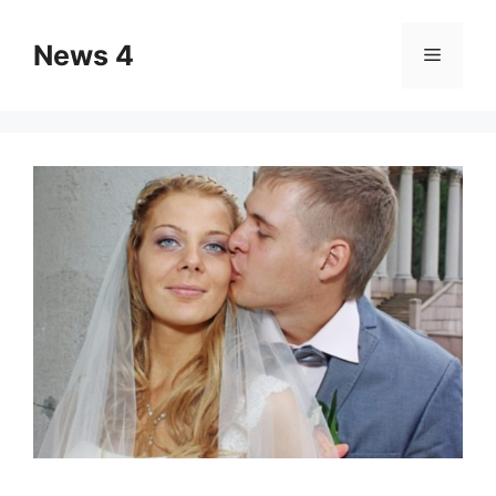
Skip
to
News 4
Menu
content