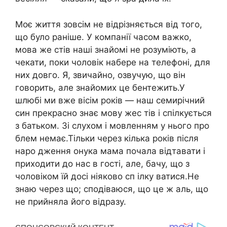
Моє життя зовсім не відрізняється від того,
що було раніше. У компанії часом важко,
мова же стів наші знайомі не розуміють, а
чекати, поки чоловік набере на телефоні, для
них довго. Я, звичайно, озвучую, що він
говорить, але знайомих це бентежить.У
шлюбі ми вже вісім років — наш семирічний
син прекрасно знає мову жес тів і спілкується
з батьком. Зі слухом і мовленням у нього про
блем немає.Тільки через кілька років після
наро дження онука мама почала відтавати і
приходити до нас в гості, але, бачу, що з
чоловіком їй досі ніяково сп ілку ватися.Не
знаю через що; сподіваюся, що це ж аль, що
не прийняла його відразу.