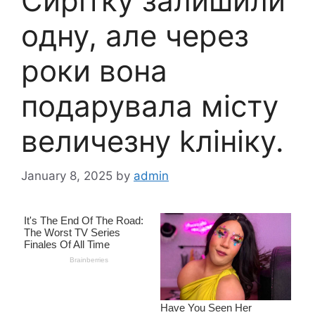
Сиpiтку залишили
одну, але через
роки вона
подарувала місту
величезну kлініку.
January 8, 2025
by
admin