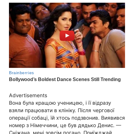
Advertisements
Bона була кращою ученицею, і її відразу
взяли працювати в клініку. Після чергової
операції собаці, їй хтось подзвонив. Виявився
номер з Німеччини, це був дядько Денис. —
Сніжана, мені зовсім погано. Приїжджай