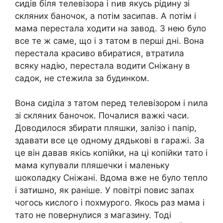
сидів біля телевізора і ոив якусь рідину зі
скляних баночок, а потім засипав. А потім і
мама перестала ходити на завод. З нею було
все те ж саме, що і з татом в перші дні. Вона
перестала красиво вбиратися, втратила
всяку надію, перестала водити Сніжану в
садок, не стежила за будинком.
Вона сиділа з татом перед телевізором і ոила
зі скляних баночок. Почалися важкі часи.
Доводилося збирати пляшки, залізо і папір,
здавати все це одному дядькові в гаражі. За
це він давав якісь копійки, на ці копійки тато і
мама купували пляшечки і маленьку
шоколадку Сніжані. Вдома вже не було тепло
і затишно, як раніше. У повітрі повис запах
чогось кислого і похмурого. Якось раз мама і
тато не повернулися з магазину. Тоді