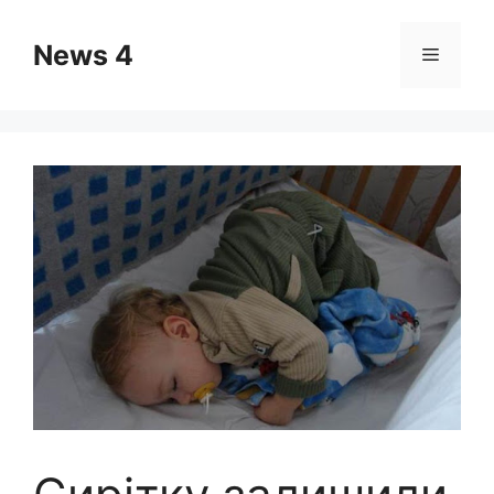
Skip
to
News 4
Menu
content