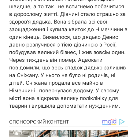
швидше, а то так і не встигнемо побачитися
в дорослому житті. Дівчині стало страшно за
здоров’я дядька. Вона зібрала всі свої
заощадження і купила квиток до Німеччини в
один кінець. Виявилося, що дядько Денис
давно розлучився з тією дівчиною з Росії,
побудував великий бізнес, і жив зовсім один.
Через тиждень він помер. Адвокати
повідомили, що весь спадок дядько залишив
на Сніжану. У нього не було ні родичів, ні
дітей. Сніжана продала все майно в
Німеччині і повернулася додому. У своєму
місті вона відкрила велику поліклініку для
тварин і вирішила допомагати нужденним.