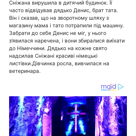
Сніжана вирушила в дитячий бyдинок. Її
часто відвідував дядько Денис, брат тата.
Він і сказав, що на зворотному шляху з
магазину мама і тато потрапили під машину.
Забрати до себе Денис не міг, у нього
з’явилася наречена, і вони збиралися виїхати
до Німеччини. Дядько на кожне свято
надсилав Сніжані красиві німецькі
листівки.Дівчинка росла, вивчилася на
ветеринара.