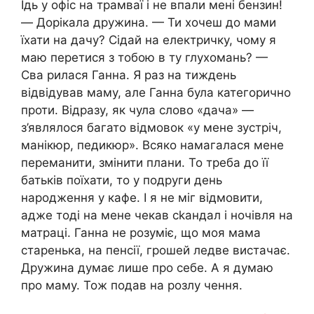
Їдь у офіс на трамваї і не впали мені бензин!
— Дорікала дружина. — Ти хочеш до мами
їхати на дачу? Сідай на електричку, чому я
маю перетися з тобою в ту глухомань? —
Сва рилася Ганна. Я раз на тиждень
відвідував маму, але Ганна була категорично
проти. Відразу, як чула слово «дача» —
з’являлося багато відмовок «у мене зустріч,
манікюр, педикюр». Всяко намагалася мене
переманити, змінити плани. То треба до її
батьків поїхати, то у подруги день
народження у кафе. І я не міг відмовити,
адже тоді на мене чекав сkандал і ночівля на
матраці. Ганна не розуміє, що моя мама
старенька, на пенсії, грошей ледве вистачає.
Дружина думає лише про себе. А я думаю
про маму. Тож подав на розлу чення.