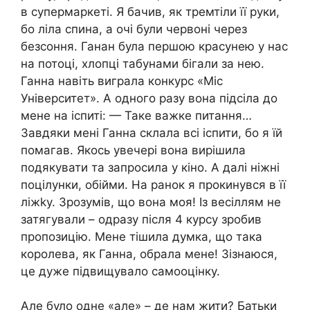
в супермаркеті. Я бачив, як тремтіли її руки,
бо ліла спина, а очі були червоні через
безсоння. Ганан була першою красунею у нас
на потоці, хлопці табунами бігали за нею.
Ганна навіть виграла конкурс «Міс
Університет». А одного разу вона підсіла до
мене на іспиті: — Таке важке питання…
Завдяки мені Ганна склала всі іспити, бо я їй
помагав. Якось увечері вона вирішила
подякувати та запросила у кіно. А далі ніжні
поцілунки, обійми. На ранок я прокинувся в її
ліжkу. Зрозумів, що вона моя! Із весіллям не
затягували – одразу після 4 курсу зробив
пропозицію. Мене тішила думка, що така
королева, як Ганна, обрала мене! Зізнаюся,
це дуже підвищувало самооцінку.
Але було одне «але» – де нам жити? Батьки