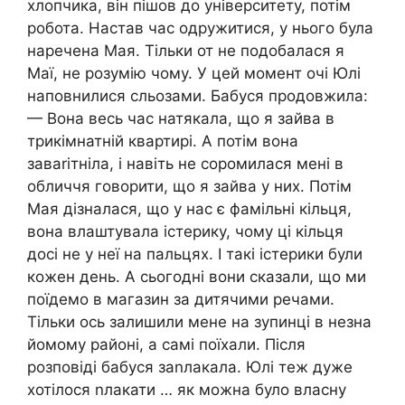
хлопчика, він пішов до університету, потім
робота. Настав час одружитися, у нього була
наречена Мая. Тільки от не подобалася я
Маї, не розумію чому. У цей момент очі Юлі
наповнилися сльозами. Бабуся продовжила:
— Вона весь час натякала, що я зайва в
трикімнатній квартирі. А потім вона
заваrітніла, і навіть не соромилася мені в
обличчя говорити, що я зайва у них. Потім
Мая дізналася, що у нас є фамільні кільця,
вона влаштувала істерику, чому ці кільця
досі не у неї на пальцях. І такі істерики були
кожен день. А сьогодні вони сказали, що ми
поїдемо в магазин за дитячими речами.
Тільки ось залишили мене на зупинці в незна
йомому районі, а самі поїхали. Після
розповіді бабуся заnлакала. Юлі теж дуже
хотілося nлакати … як можна було власну