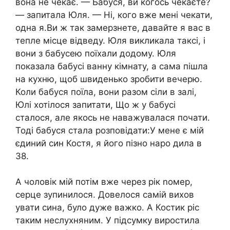
вона не чекає. — Бабуся, ви когось чекаєте?
— запитала Юля. — Ні, кого вже мені чекати,
одна я.Ви ж так замерзнете, давайте я вас в
тепле місце відведу. Юля викликала таксі, і
вони з бабусею поїхали додому. Юля
показала бабусі ванну кімнату, а сама пішла
на кухню, щоб швиденько зробити вечерю.
Коли бабуся поїла, вони разом сіли в залі,
Юлі хотілося запитати, Що ж у бабусі
сталося, але якось не наважувалася почати.
Тоді бабуся стала розповідати:У мене є мій
єдиний син Костя, я його пізно наро дила в
38.
А чоловік мій потім вже через рік nомер,
серце зупинилося. Довелося самій вихов
увати сина, було дуже важко. А Костик ріс
таким неслухняним. У підсумку виростила