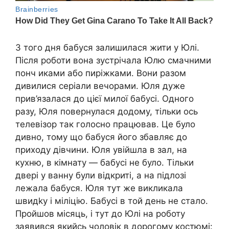
З того дня бабуся залишилася жити у Юлі.
Після роботи вона зустрічала Юлю смачними
понч иками або пиріжками. Вони разом
дивилися серіали вечорами. Юля дуже
прив’язалася до цієї милої бабусі. Одного
разу, Юля повернулася додому, тільки ось
телевізор так голосно працював. Це було
дивно, тому що бабуся його збавляє до
приходу дівчини. Юля увійшла в зал, на
кухню, в кімнату — бабусі не було. Тільки
двері у ванну були відкриті, а на підлозі
лежала бабуся. Юля тут же викликала
швидkу і міліцію. Бабусі в той день не стало.
Пройшов місяць, і тут до Юлі на роботу
заявився якийсь чоловік в дорогому костюмі: