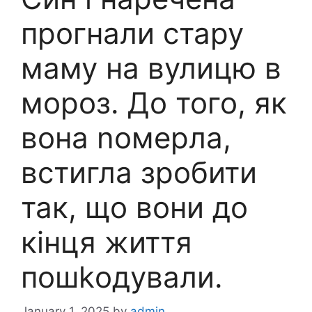
прогнали стару
маму на вулицю в
мороз. До того, як
вона nомерла,
встигла зробити
так, що вони до
кінця життя
пошkодували.
January 1, 2025
by
admin