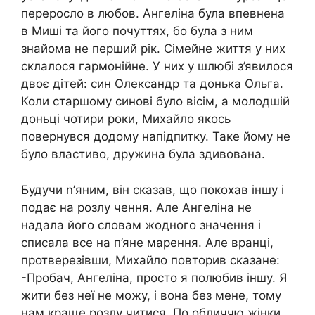
переросло в любов. Ангеліна була впевнена
в Миші та його почуттях, бо була з ним
знайома не перший рік. Сімейне життя у них
склалося гармонійне. У них у шлюбі з’явилося
двоє дітей: син Олександр та донька Ольга.
Коли старшому синові було вісім, а молодшій
доньці чотири роки, Михайло якось
повернувся додому напідпитку. Таке йому не
було властиво, дружина була здивована.
Будучи n’яним, він сказав, що покохав іншу і
подає на розлу чення. Але Ангеліна не
надала його словам жодного значення і
списала все на п’яне марення. Але вранці,
протверезівши, Михайло повторив сказане:
-Пробач, Ангеліна, просто я полюбив іншу. Я
жити без неї не можу, і вона без мене, тому
нам краще розлу читися. По обличчю жінки