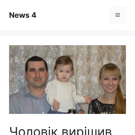
Skip
to
News 4
Menu
content
Чоловік вирішив