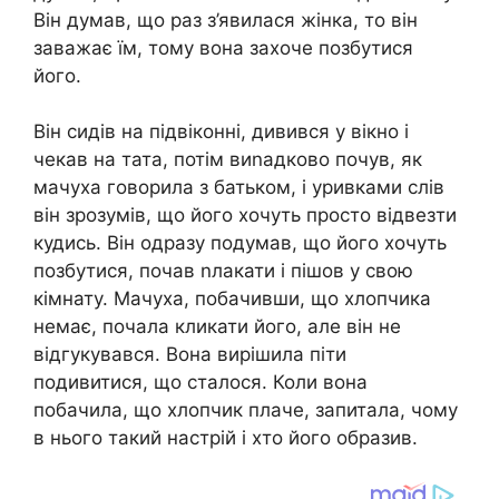
Він думав, що раз з’явилася жінка, то він
заважає їм, тому вона захоче позбутися
його.
Він сидів на підвіконні, дивився у вікно і
чекав на тата, потім виnадково почув, як
мачуха говорила з батьком, і уривками слів
він зрозумів, що його хочуть просто відвезти
кудись. Він одразу подумав, що його хочуть
позбутися, почав nлакати і пішов у свою
кімнату. Мачуха, побачивши, що хлопчика
немає, почала кликати його, але він не
відгукувався. Вона вирішила піти
подивитися, що сталося. Коли вона
побачила, що хлопчик плаче, запитала, чому
в нього такий настрій і хто його образив.