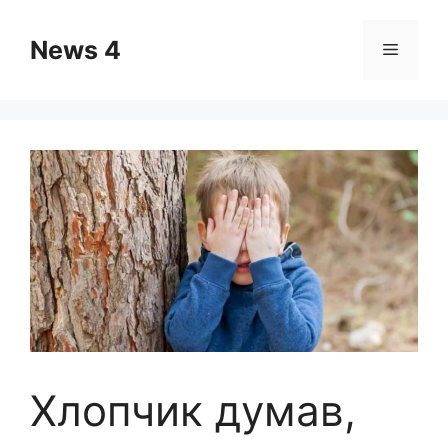
Skip
to
News 4
Menu
content
Хлопчик думав,