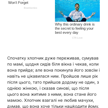
Спочатку хлопчик дуже переживав, сумував
по мамі, щодня сидів біля вікна і чекав, коли
вона прийде; але вона покинула його зовсім і
навіть не цікавилася ним. Пройшов лише рік
після цього, тато прийшов додому не один, з
однією жінкою, і сказав синові, що після
цього вона житиме з ними, вона стане його
мамою. Хлопчик взагалі не любив мачухи,
думав, що вона хоче тільки нашkодити йому.