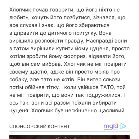
Хлопчик почав говорити, що його ніхто не
любить, хочуть його позбутися, зізнався, що
все слухав і знає, що його збираються
відправити до дитячого притулку. Вона
вирішила розповісти правду. Насправді вони
з татом вирішили купити йому цуценя, просто
хотіли зробити йому сюрприз, відвезти його,
щоб він сам вибрав. Хлопчик не міг повірити
своєму щастю, адже він просто мріяв про
собаку, але тато не хотів. Він витер сльози,
потім обійняв тітку, і коли увійшов ТАТО, той
не міг повірити, що вони так подружилися. І
ось так: вони всі разом поїхали вибирати
цуценя. Хлопчик був нескінченно щасливий.