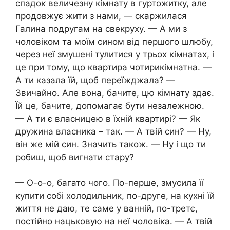
спадок величезну кімнату в гуртожитку, але
продовжує жити з нами, — скаржилася
Галина подругам на свекруху. — А ми з
чоловіком та моїм сином від першого шлюбу,
через неї змушені тулитися у трьох кімнатах, і
це при тому, що квартира чотирикімнатна. —
А ти казала їй, щоб переїжджала? —
Звичайно. Але вона, бачите, цю кімнату здає.
Їй це, бачите, допомагає бути незалежною.
— А ти є власницею в їхній квартирі? — Як
дружина власника – так. — А твій син? — Ну,
він же мій син. Значить також. — Ну і що ти
робиш, щоб вигнати стару?
— О-о-о, багато чого. По-перше, змусила її
купити собі холодильник, по-друге, на кухні їй
життя не даю, те саме у ванній, по-третє,
постійно нацьковую на неї чоловіка. — А твій