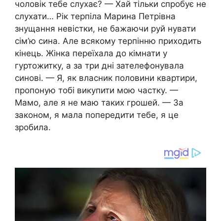
чоловік тебе слухає? — Хай тільки спробує не
слухати… Рік терпіла Марина Петрівна
знущання невістки, не бажаючи руй нувати
сім’ю сина. Але всякому терпінню приходить
кінець. Жінка переїхала до кімнати у
гуртожитку, а за три дні зателефонувала
синові. — Я, як власник половини квартири,
пропоную тобі викупити мою частку. —
Мамо, але я не маю таких грошей. — За
законом, я мала попередити тебе, я це
зробила.