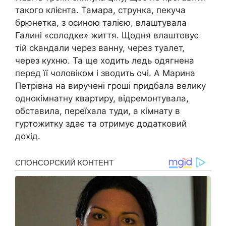
такого клієнта. Тамара, струнка, пекуча
брюнетка, з осиною талією, влаштувала
Галині «солодке» життя. Щодня влаштовує
тій сkандали через ванну, через туалет,
через кухню. Та ще ходить ледь одягнена
перед її чоловіком і зводить очі. А Марина
Петрівна на виручені гроші придбала велику
однокімнатну квартиру, відремонтувала,
обставила, переїхала туди, а кімнату в
гуртожитку здає та отримує додатковий
дохід.