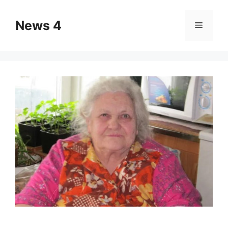
Skip
to
News 4
Menu
content