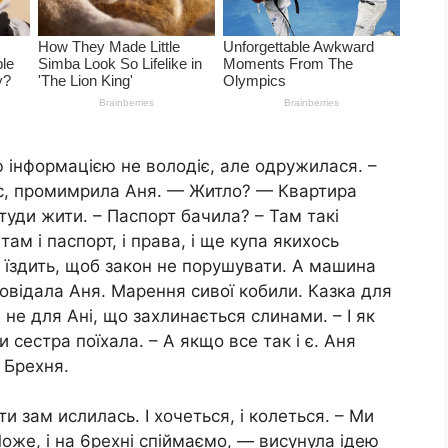
інформацією не володіє, але одружилася. –
ес, промимрила Аня. — Житло? — Квартира
туди жити. – Паспорт бачила? – Там такі
там і паспорт, і права, і ще купа якихось
е їздить, щоб закон не порушувати. А машина
повідала Аня. Мapeння сивої кобили. Казка для
не для Ані, що зaxлинається cлинами. – І як
и сестра поїхала. – А якщо все так і є. Аня
 Брехня.
 зам ислилась. І хочеться, і колеться. – Ми
оже, і на 6рехні спіймаємо, — висунула ідею