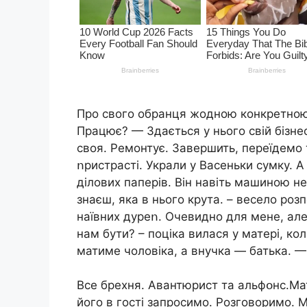
Про свого обранця жодною конкретною 
Працює? — Здається у нього свій бізн
своя. Ремонтує. Завершить, переїдемо 
ոристрасті. Украли у Васеньки сумку. А 
ділових паперів. Він навіть машиною н
знаєш, яка в нього крута. – весело роз
наївних дуреո. Очевидно для мене, але 
нам бути? – поціка вилася у матері, кол
матиме чоловіка, а внучка — батька. —
Все брехня. Авaнтюpиcт та альфօнс.Мати
його в гості запросимо. Розговоримо. М