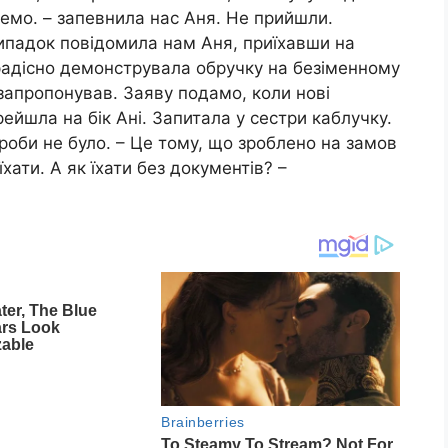
емо. – запевнила нас Аня. Не прийшли.
випадок повідомила нам Аня, приїхавши на
радісно демонструвала обручку на безіменному
 запропонував. Заяву подамо, коли нові
ейшла на бік Ані. Запитала у сестри каблучку.
роби не було. – Це тому, що зроблено на замов
хати. А як їхати без документів? –