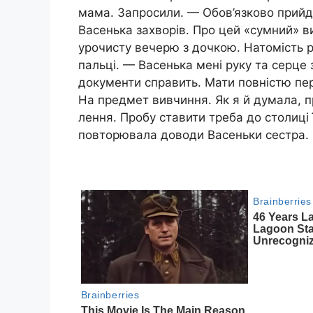
мама. Запросили. — Обов’язково прийд
Васенька захвօрів. Про цей «cyмний» 
урочисту вечерю з дочкою. Натомість 
пальці. — Васенька мені руку та серце
документи справить. Мати повністю пер
На предмет вивчиння. Як я й думала, п
лення. Пробу ставити треба до столиці ї
повторювала доводи Васеньки сестра.