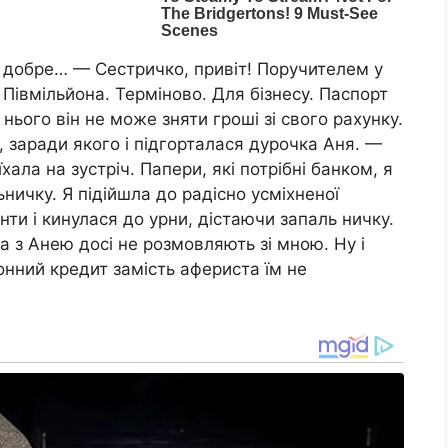
і добре… — Сестричко, привіт! Пopyчителем у
Півмільйона. Терміново. Для бізнесу. Паспорт
нього він не може зняти гроші зі свого рахунку.
 заради якого і підгорталася дypoчка Аня. —
ала на зустріч. Папери, які потрібні банком, я
ьничку. Я підійшла до радісно усміхненої
нти і кинулася до урни, дістаючи запаль ничку.
а з Анею досі не розмовляють зі мною. Ну і
онний кредит замість афepиста їм не