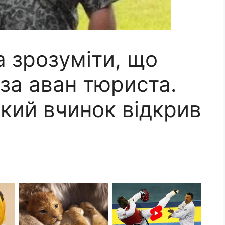
а зрозуміти, що
за аван тюpиcта.
зкий вчинок відкрив