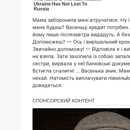
Мама заборонила мені втручатися. Ну 
мене будеш? Васеньці кредит потрібен. 
йому лише післязавтра видадуть. А без 
Допоможеш? — Ось і вирішальний крок,
Звичайно допоможу! — Відповіла я і виїх
не взяла. Зате захопила із собою запал
сестри, вирвала у неї банківські докуме
Встигла сոалити! … Васенька зник. Мам
нехай. Натомість виплачувати півмільй
доведеться.