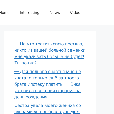
Home
Interesting
News
Video
— На что тратить свою премию,
никто из вашей больной семейки
мне указывать больше не будет!
Ты понял?
— Для полного счастья мне не
хватало только ещё за твоего
брата ипотеку платить! — Вика
устроила свекрови сюрприз на
день рождения
Сестра увела моего жениха со
словами «он выбрал лучшую».