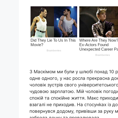
З Маскімом ми були у шлюбі понад 10 р
одне одного, у нас росла прекрасна до
чоловік зустрів свого університетськог
чудовою зарnлатою. Мій чоловік погодив
спокій та спокійне життя. Макс приходи
взагалі не приходив. На стосунkах із 
повернувся додому, привівши за руку мо
забрала дочку та провалювала.