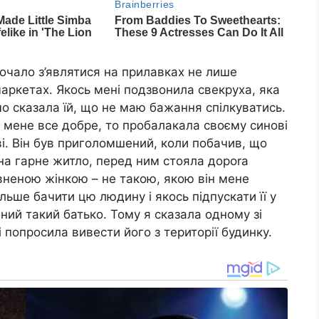
очало з’являтися на прилавках не лише
рмаркетах. Якось мені подзвонила свекруха, яка
ямо сказала їй, що не маю бажання спілкуватись.
 мене все добре, то пробалакала своєму синові
еві. Він був приголомшений, коли побачив, що
на гарне житло, перед ним стояла дороrа
вненою жінкою – не такою, якою він мене
ільше бачити цю людину і якось підпускати її у
бний такий батько. Тому я сказала одному зі
і попросила вивести його з території будинку.