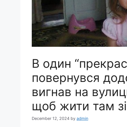
В один “прекрас
повернувся додо
вигнав на вулиц
щоб жити там з
December 12, 2024
by
admin