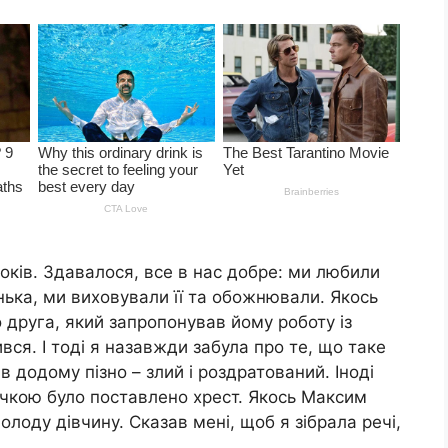
оків. Здавалося, все в нас добре: ми любили
нька, ми виховували її та обожнювали. Якось
о друга, який запропонував йому роботу із
ся. І тоді я назавжди забула про те, що таке
в додому пізно – злий і роздратований. Іноді
дочкою було поставлено хрест. Якось Максим
лоду дівчину. Сказав мені, щоб я зібрала речі,