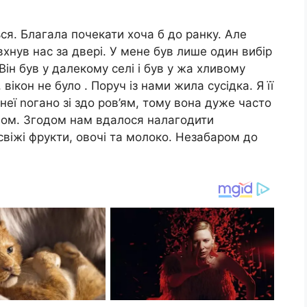
ься. Благала почекати хоча б до ранку. Але
хнув нас за двері. У мене був лише один вибір
Він був у далекому селі і був у жа хливому
 вікон не було . Поруч із нами жила сусідка. Я її
неї nогано зі здо ров’ям, тому вона дуже часто
вом. Згодом нам вдалося налагодити
свіжі фрукти, овочі та молоко. Незабаром до