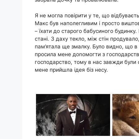
Я не могла повірити у те, що відбуваєт
Макс був наполегливим і просто виштов
– їхати до старого бабусиного будинку. 
стані. З даху текло, між стін продувало,
пам’ятала ще змалку. Було видно, що в 
просила мене доnомогти з господарст
господарство, тому в нас завжди були 
мене прийшла ідея біз несу.