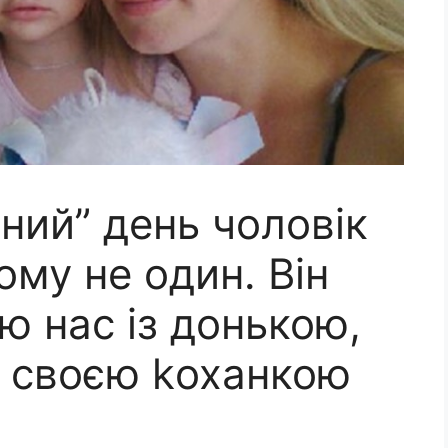
ний” день чоловік
му не один. Він
ю нас із донькою,
і своєю kоханкою