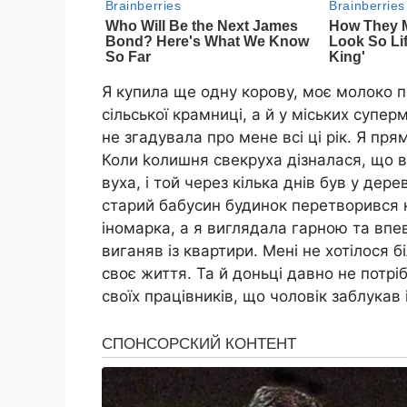
Я купила ще одну корову, моє молоко п
сільської крамниці, а й у міських супе
не згадувала про мене всі ці рік. Я пр
Коли kолишня свекруха дізналася, що в
вуха, і той через кілька днів був у дер
старий бабусин будинок перетворився 
іномарка, а я виглядала гарною та впе
виганяв із квартири. Мені не хотілося б
своє життя. Та й доньці давно не потрі
своїх працівників, що чоловік заблукав 