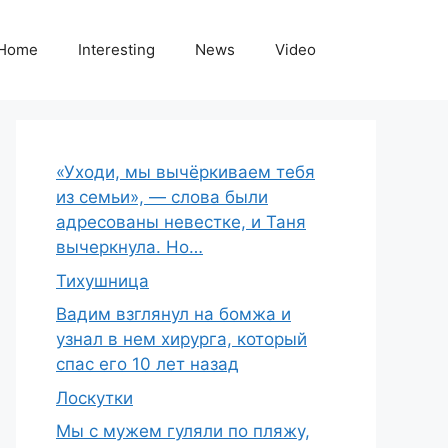
Home
Interesting
News
Video
«Уходи, мы вычёркиваем тебя
из семьи», — слова были
адресованы невестке, и Таня
вычеркнула. Но…
Тихушница
Вадим взглянул на бомжа и
узнал в нем хирурга, который
спас его 10 лет назад
Лоскутки
Мы с мужем гуляли по пляжу,