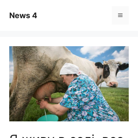
Skip
to
News 4
Menu
content