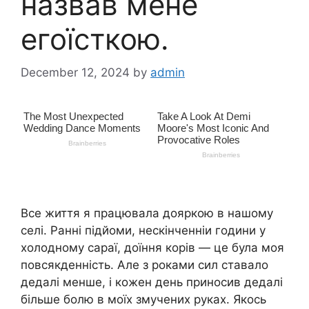
назвав мене
егоїсткою.
December 12, 2024
by
admin
Все життя я працювала дояркою в нашому
селі. Ранні підйоми, нескінченніи години у
холодному сараї, доїння корів — це була моя
повсякденність. Але з роками сил ставало
дедалі менше, і кожен день приносив дедалі
більше болю в моїх змучених руках. Якось