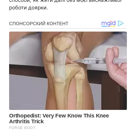
способи, як жити далі без моєї виснажливої
роботи доярки.