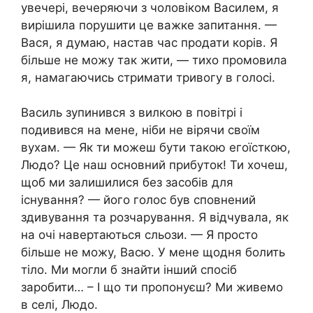
увечері, вечеряючи з чоловіком Василем, я
вирішила порушити це важке запитання. —
Вася, я думаю, настав час продати корів. Я
більше не можу так жити, — тихо промовила
я, намагаючись стримати тривогу в голосі.
Василь зупинився з вилкою в повітрі і
подивився на мене, ніби не вірячи своїм
вухам. — Як ти можеш бути такою егоїсткою,
Людо? Це наш основний прибуток! Ти хочеш,
щоб ми залишилися без засобів для
існування? — його голос був сповнений
здивування та розчарування. Я відчувала, як
на очі навертаються сльози. — Я просто
більше не можу, Васю. У мене щодня болить
тіло. Ми могли б знайти інший спосіб
заробити… – І що ти пропонуєш? Ми живемо
в селі, Людо.