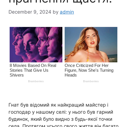
December 9, 2024
by
admin
Гнат був відомий як найкращий майстер і
господар у нашому селі: у нього був гарний
будинок, який було видно з будь-якої точки
села. Протягом усього свого життя він багато