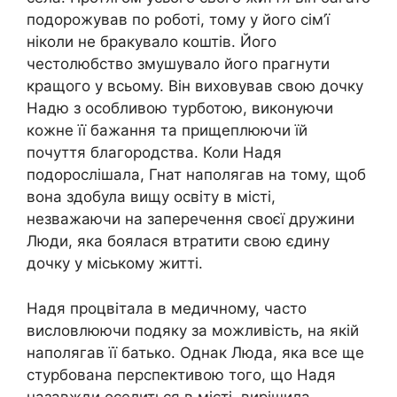
подорожував по роботі, тому у його сім’ї
ніколи не бракувало коштів. Його
честолюбство змушувало його прагнути
кращого у всьому. Він виховував свою дочку
Надю з особливою турботою, виконуючи
кожне її бажання та прищеплюючи їй
почуття благородства. Коли Надя
подорослішала, Гнат наполягав на тому, щоб
вона здобула вищу освіту в місті,
незважаючи на заперечення своєї дружини
Люди, яка боялася втратити свою єдину
дочку у міському житті.
Надя процвітала в медичному, часто
висловлюючи подяку за можливість, на якій
наполягав її батько. Однак Люда, яка все ще
стурбована перспективою того, що Надя
назавжди оселиться в місті, вирішила