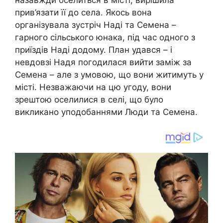
прив’язати її до села. Якось вона
організувала зустріч Наді та Семена –
гарного сільського юнака, під час одного з
приїздів Наді додому. План удався – і
невдовзі Надя погодилася вийти заміж за
Семена – але з умовою, що вони житимуть у
місті. Незважаючи на цю угоду, вони
зрештою оселилися в селі, що було
викликано уподобаннями Люди та Семена.