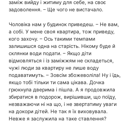
заміж вийду і житиму для себе, на своє
задоволення. – Ще чого не вистачало.
Чоловіка нам у будинок приведеш. – Не вам,
а собі. У мене своя квартира, тож приведу,
кого захочу. – Ось такими темпами
залишишся одна на старість. Нікому буде й
склянки води подати. – Якщо діти
відмовляться і із заміжжям не складеться,
чужі люди за квартиру не лише воду
подаватимуть. – Зовсім збожеволіла! Ну і їдь,
якщо тобі тільки ти сама цікава. Дочка
грюкнула дверима і пішла. А я продовжила
збиратися в подорож, вирішивши, що поїду,
незважаючи ні на що, і не звертатиму уваги
на докори дітей. Не так я їх виховувала.
Невже я заслужила на таке ставлення?