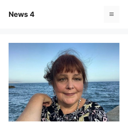
Skip
to
News 4
Menu
content