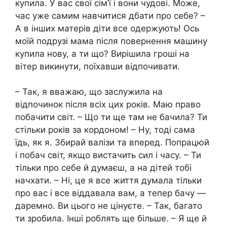
купила. У вас свої сім’ї і вони чудові. Може,
час уже самим навчитися дбати про себе? –
А в інших матерів діти все одержують! Ось
моїй подрузі мама після повернення машину
купила нову, а ти що? Вирішила гроші на
вітер викинути, поїхавши відпочивати.
– Так, я вважаю, що заслужила на
відпочинок після всіх цих років. Маю право
побачити світ. – Що ти ще там не бачила? Ти
стільки років за кордоном! – Ну, тоді сама
їдь, як я. Збирай валізи та вперед. Попрацюй
і побач світ, якщо вистачить сил і часу. – Ти
тільки про себе й думаєш, а на дітей тобі
начхати. – Ні, це я все життя думала тільки
про вас і все віддавала вам, а тепер бачу —
даремно. Ви цього не цінуєте. – Так, багато
ти зробила. Інші роблять ще більше. – Я ще й