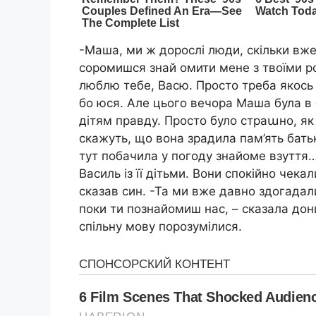
-Маша, ми ж дорослі люди, скільки вже
соромишся знай омити мене з твоїми род
люблю тебе, Васю. Просто треба якось с
бо юся. Але цього вечора Маша була в 
дітям правду. Просто було страաно, я
скажуть, що вона зрадила пам’ять ба
тут побачила у погоду знайоме взуття…
Василь із її дітьми. Вони спокійно чек
сказав син. -Та ми вже давно здогадали
поки ти познайомиш нас, – сказала донь
спільну мову порозумілися.