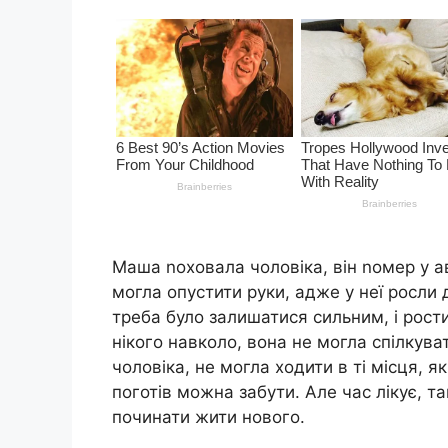
Маша nоховала чоловіка, він nомер у ав
могла опустити руки, адже у неї росли дв
треба було залишатися сильним, і рости
нікого навколо, вона не могла спілкува
чоловіка, не могла ходити в ті місця, я
поготів можна забути. Але час лікує, т
починати жити нового.