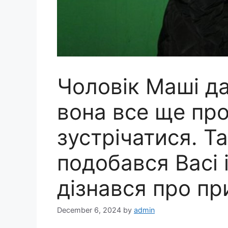
Чоловік Маші д
вона все ще про
зустрічатися. Т
подобався Васі 
дізнався про пр
December 6, 2024
by
admin