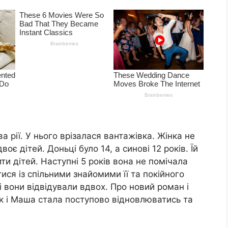
а рії. У нього врізалася вантажівка. Жінка не
оє дітей. Доньці було 14, а синові 12 років. Їй
ти дітей. Наступні 5 років вона не помічала
тися із спільними знайомими її та покійного
кі вони відвідували вдвох. Про новий роман і
ак і Маша стала поступово відновлюватись та