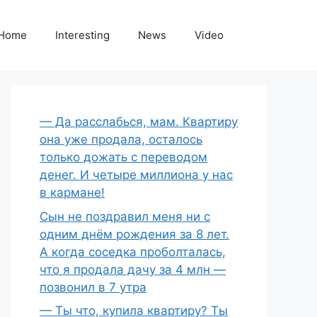
Home
Interesting
News
Video
— Да расслабься, мам. Квартиру
она уже продала, осталось
только дожать с переводом
денег. И четыре миллиона у нас
в кармане!
Сын не поздравил меня ни с
одним днём рождения за 8 лет.
А когда соседка проболталась,
что я продала дачу за 4 млн —
позвонил в 7 утра
— Ты что, купила квартиру? Ты