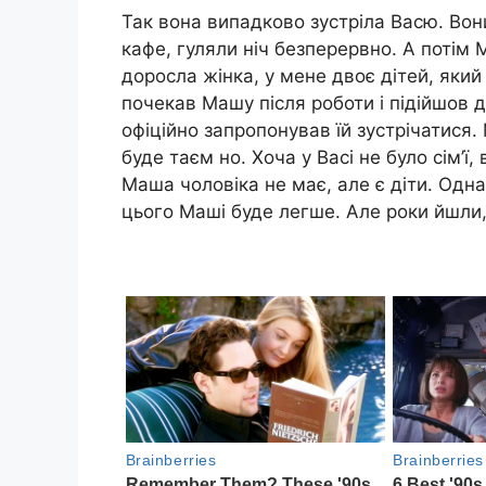
Так вона випадково зустріла Васю. Вон
кафе, гуляли ніч безперервно. А потім 
доросла жінка, у мене двоє дітей, який
почекав Машу після роботи і підійшов 
офіційно запропонував їй зустрічатися
буде таєм но. Хоча у Васі не було сім’ї,
Маша чоловіка не має, але є діти. Одн
цього Маші буде легше. Але роки йшли,