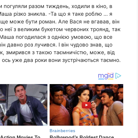
и погуляли разом тиждень, ходили в кіно, в
Маша різко зникла. -Та що я таке роблю … я
 ще може бути роман. Але Вася не вгавав, він
до неї з великим букетом червоних троянд, так
. Маша погодилася з однією умовою, що все
 він давно роз лучився. І він чудово знав, що
ак, змирився з такою таємничістю, може, від
 ось уже два роки вони зустрічаються таємно.