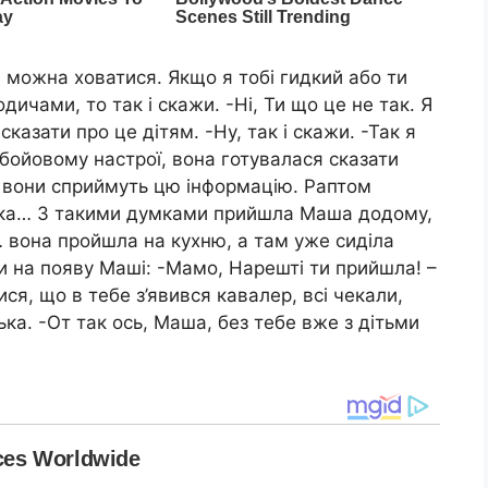
 можна ховатися. Якщо я тобі гидкий або ти
ичами, то так і скажи. -Ні, Ти що це не так. Я
казати про це дітям. -Ну, так і скажи. -Так я
бойовому настрої, вона готувалася сказати
к вони сприймуть цю інформацію. Раптом
тька… З такими думками прийшла Маша додому,
 вона пройшла на кухню, а там уже сиділа
али на появу Маші: -Мамо, Нарешті ти прийшла! –
ся, що в тебе з’явився кавалер, всі чекали,
ка. -От так ось, Маша, без тебе вже з дітьми