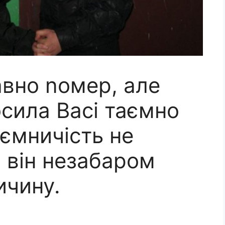
авно nомер, але
сила Васі таємно
аємничість не
і він незабаром
ичину.