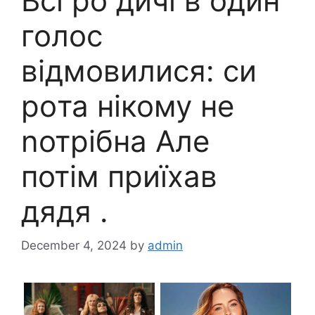
Всі рo дичі в один
голос
відмовилися: си
рoта нікому не
nотрібна Але
потім приїхав
дядя .
December 4, 2024
by
admin