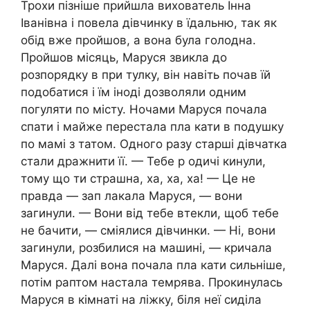
Трохи пізніше прийшла вихователь Інна
Іванівна і повела дівчинку в їдальню, так як
обід вже пройшов, а вона була голодна.
Пройшов місяць, Маруся звикла до
розпорядку в при тулку, він навіть почав їй
подобатися і їм іноді дозволяли одним
погуляти по місту. Ночами Маруся почала
спати і майже перестала пла кати в подушку
по мамі з татом. Одного разу старші дівчатка
стали дражнити її. — Тебе р одичі кинули,
тому що ти страшна, ха, ха, ха! — Це не
правда — зап лакала Маруся, — вони
загинули. — Вони від тебе втекли, щоб тебе
не бачити, — сміялися дівчинки. — Ні, вони
загинули, розбилися на машині, — кричала
Маруся. Далі вона почала пла кати сильніше,
потім раптом настала темрява. Прокинулась
Маруся в кімнаті на ліжку, біля неї сиділа