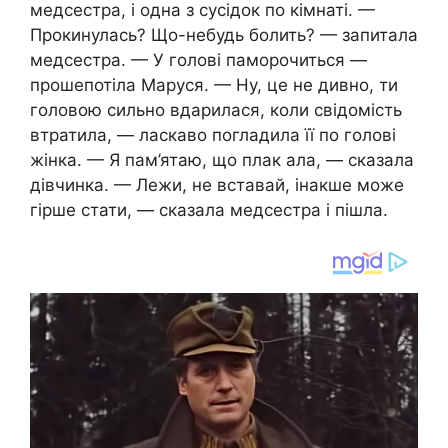
медсестра, і одна з сусідок по кімнаті. —
Прокинулась? Що-небудь болить? — запитала
медсестра. — У голові паморочиться —
прошепотіла Маруся. — Ну, це не дивно, ти
головою сильно вдарилася, коли свідомість
втратила, — ласкаво погладила її по голові
жінка. — Я пам’ятаю, що плак ала, — сказала
дівчинка. — Лежи, не вставай, інакше може
гірше стати, — сказала медсестра і пішла.