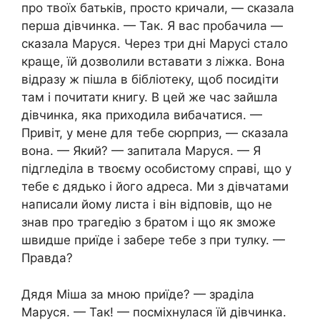
про твоїх батьків, просто кричали, — сказала
перша дівчинка. — Так. Я вас пробачила —
сказала Маруся. Через три дні Марусі стало
краще, їй дозволили вставати з ліжка. Вона
відразу ж пішла в бібліотеку, щоб посидіти
там і почитати книгу. В цей же час зайшла
дівчинка, яка приходила вибачатися. —
Привіт, у мене для тебе сюрприз, — сказала
вона. — Який? — запитала Маруся. — Я
підгледіла в твоєму особистому справі, що у
тебе є дядько і його адреса. Ми з дівчатами
написали йому листа і він відповів, що не
знав про трагедію з братом і що як зможе
швидше приїде і забере тебе з при тулку. —
Правда?
Дядя Міша за мною приїде? — зраділа
Маруся. — Так! — посміхнулася їй дівчинка.