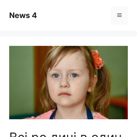
Skip
to
News 4
Menu
content