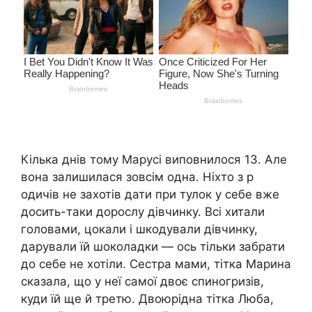
Кілька днів тому Марусі виповнилося 13. Але
вона залишилася зовсім одна. Ніхто з р
одичів не захотів дати при тулок у себе вже
досить-таки дорослу дівчинку. Всі хитали
головами, цокали і шкодували дівчинку,
дарували їй шоколадки — ось тільки забрати
до себе не хотіли. Сестра мами, тітка Марина
сказала, що у неї самої двоє спиногризів,
куди їй ще й третю. Двоюрідна тітка Люба,