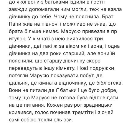
до якої вони з батьками їздили в гості і
завжди допомагали чим могли, теж не взяла
дівчинку до себе. Чому не пояснила. Брат
Папи жив на півночі і можливо не знав, що
брата більше немає. Марусю привезли в пр
итулок. У кімнаті з нею виявилося три
дівчинки, дві такі ж за віком як і вона, і одна
дівчинка на два роки старший, але вони їй
пояснили, що старшу дівчинку скоро
переведуть в іншу кімнату. Нові подружки
потягли Марусю показувати побут, де
їдальня, де кімната відпочинку, де бібліотека.
Вони не питали де її батьки і це було добре,
тому що Маруся не готова була відповідати
на це питання. Кожен раз рот зрадницьки
кривився, голос починав тремтіти і з очей
самі собою текли сль ози.