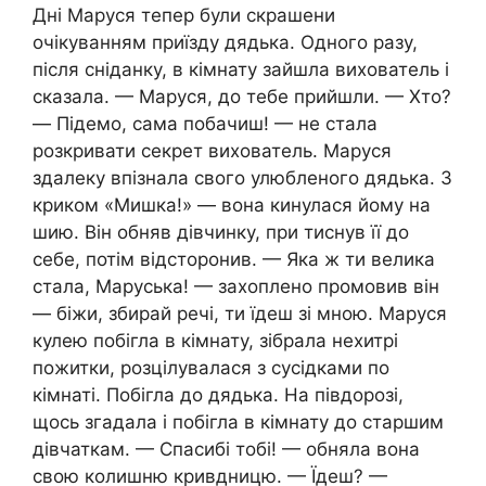
Дні Маруся тепер були скрашени
очікуванням приїзду дядька. Одного разу,
після сніданку, в кімнату зайшла вихователь і
сказала. — Маруся, до тебе прийшли. — Хто?
— Підемо, сама побачиш! — не стала
розкривати секрет вихователь. Маруся
здалеку впізнала свого улюбленого дядька. З
криком «Мишка!» — вона кинулася йому на
шию. Він обняв дівчинку, при тиснув її до
себе, потім відсторонив. — Яка ж ти велика
стала, Маруська! — захоплено промовив він
— біжи, збирай речі, ти їдеш зі мною. Маруся
кулею побігла в кімнату, зібрала нехитрі
пожитки, розцілувалася з сусідками по
кімнаті. Побігла до дядька. На півдорозі,
щось згадала і побігла в кімнату до старшим
дівчаткам. — Спасибі тобі! — обняла вона
свою колишню кривдницю. — Їдеш? —