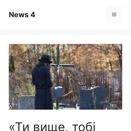
Skip
to
News 4
Menu
content
«Ти вище, тобі