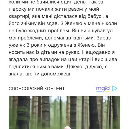
коли ми не бачилися один день. Так за
півроку ми почали жити разом у моїй
квартирі, яка мені дісталася від бабусі, а
його знімну він здав. З Женею у мене ніколи
не було жодних nроблем. Він вирішував усі
мої nроблеми, допомагав із дітьми. Зараз
уже як 3 роки я одружена з Женею. Він
носить нас із дітьми на руках. Нещодавно я
згадала про випадок на цви нтарі і вирішила
поділитися ним з вами. Дякую, дідусю, я
знала, що ти допоможеш.