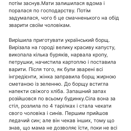
потім заснув.Мати залишилася вдома і
поралася по господарству. Потім
задумалася, чого б це смачненького на обід
зварити своїм чоловікам.
Вирішила приготувати український борщ.
Вирізала на городі велику красиву капусту,
викопала кілька буряків, нарвала кропу,
петрушки, начистила картоплю і поставила
варити. Після того, як були зварені всі
інгредієнти, жінка заправила борщ жирною
сметаною із зеленню. До борщу встигла
напекти свіжого хліба. Запашний запах
розійшовся по всьому будинку.Сіла вона за
стіл, розлила по 4 тарілках і стала чекати
свого чоловіка і синів. Першим прийшов
ледачий син; але він чекав інших, тому що
знав, що мама не дозволяє їсти, поки не всі