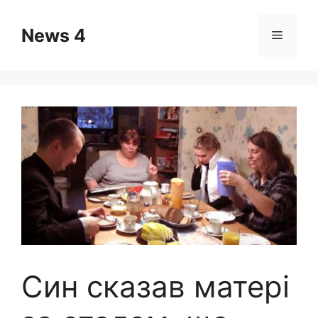
Skip
to
News 4
Menu
content
Син сказав матері