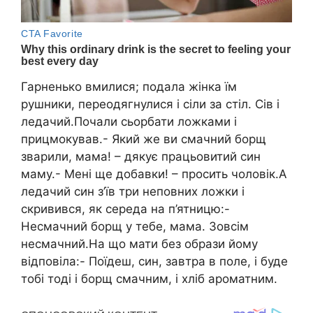
Гарненько вмилися; подала жінка їм
рушники, переодягнулися і сіли за стіл. Сів і
ледачий.Почали сьорбати ложками і
прицмокував.- Який же ви смачний борщ
зварили, мама! – дякує працьовитий син
маму.- Мені ще добавки! – просить чоловік.А
ледачий син з’їв три неповних ложки і
скривився, як середа на п’ятницю:-
Несмачний борщ у тебе, мама. Зовсім
несмачний.На що мати без образи йому
відповіла:- Поїдеш, син, завтра в поле, і буде
тобі тоді і борщ смачним, і хліб ароматним.