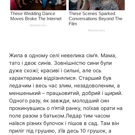
Жила в одному селі невелика сім’я. Мама,
тато і двоє синів. Зовнішністю сини були
дуже схожі; красиві і сильні, але ось
характерами відрізнялися. Старший був
ледачим і весь час злим, незадоволеним, а
меншенький – працьовитий, добрий і щирий.
Одного разу, як завжди, молодший син
прокинувшись о п’ятій ранку, поїхав орати на
поле разом з батьком.Ледар тим часом
наївся різних булочок і пішов в сад. Там він
приліг під грушею, з’їв десь 10 грушок, а