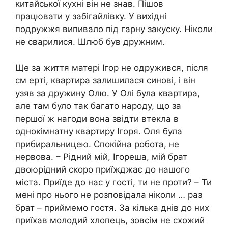
китайської кухні він не знав. Пішов
працювати у забігайлівку. У вихідні
подружжя випивало під гарну закуску. Ніколи
не сварилися. Шлюб був дружним.
Ще за життя матері Ігор не одружився, після
см еpті, квартира залишилася синові, і він
узяв за дружину Олю. У Олі була квартира,
але там було так багато народу, що за
першої ж нагоди вона звідти втекла в
однокімнатну квартиру Ігоря. Оля була
прибиральницею. Спокійна робота, не
нервова. – Рідний мій, Ігореша, мій брат
двоюрідний скоро приїжджає до нашого
міста. Приїде до нас у гості, ти не проти? – Ти
мені про нього не розповідала ніколи … раз
брат – приймемо гостя. За кілька днів до них
приїхав молодий хлопець, зовсім не схожий