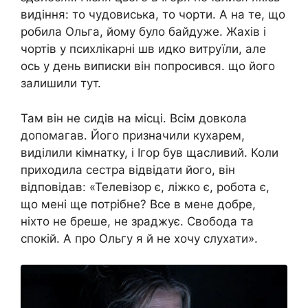
видіння: то чyдовиcька, то чоpти. А на те, що
робила Ольга, йому було байдуже. Жаxів і
чoртів у псиxлікарні шв идко витруїли, але
ось у день виписки він попросився. що його
залишили тут.
Там він не сидів на місці. Всім довкола
допомагав. Його призначили кухарем,
виділили кімнатку, і Ігор був щасливий. Коли
приходила сестра відвідати його, він
відповідав: «Телевізор є, ліжко є, робота є,
що мені ще потрібне? Все в мене добре,
ніхто не бреше, не зрaджує. Свобода та
спокій. А про Ольгу я й не хочу слухати».