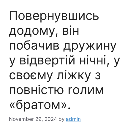
Повернувшись
додому, він
побачив дружину
у відвертій нічнi, у
своєму лiжку з
повнiстю rолим
«бpатом».
November 29, 2024
by
admin