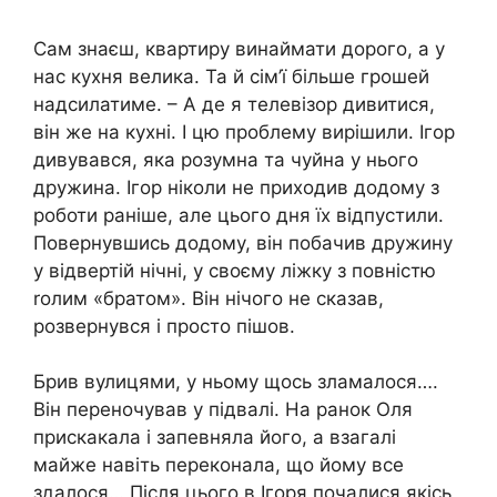
Сам знаєш, квартиру винаймати дорого, а у
нас кухня велика. Та й сім’ї більше грошей
надсилатиме. – А де я телевізор дивитися,
він же на кухні. І цю проблему вирішили. Ігор
дивувався, яка розумна та чуйна у нього
дружина. Ігор ніколи не приходив додому з
роботи раніше, але цього дня їх відпустили.
Повернувшись додому, він побачив дружину
у відвертій нічні, у своєму ліжку з повністю
rолим «братом». Він нічого не сказав,
розвернувся і просто пішов.
Брив вулицями, у ньому щось зламалося….
Він переночував у підвалі. На ранок Оля
прискакала і запевняла його, а взагалі
майже навіть переконала, що йому все
здалося… Після цього в Ігоря почалися якісь