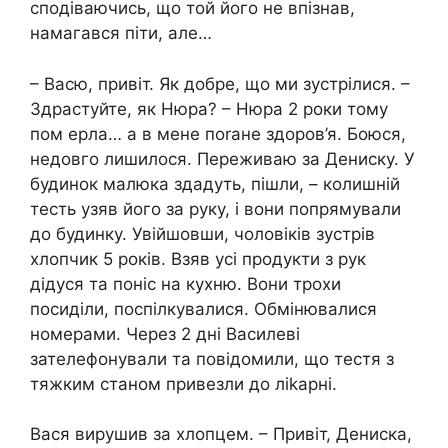
сподіваючись, що той його не впізнав,
намагався піти, але…
– Васю, привіт. Як добре, що ми зустрілися. –
Здрастуйте, як Нюра? – Нюра 2 роки тому
пом epла… а в мене поrане здоров’я. Боюся,
недовго лишилося. Переживаю за Дениску. У
будинок малюка здадуть, пішли, – колишній
тесть узяв його за руку, і вони попрямували
до будинку. Увійшовши, чоловіків зустрів
хлопчик 5 років. Взяв усі продукти з рук
дідуся та поніс на кухню. Вони трохи
посиділи, поспілкувалися. Обмінювалися
номерами. Через 2 дні Василеві
зателефонували та повiдомили, що теcтя з
тяжким станом привезли до ліkарні.
Вася вирушив за хлопцем. – Привіт, Дениска,