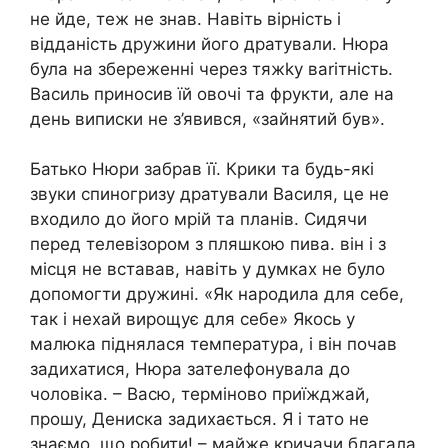
не йде, теж не знав. Навіть вірність і
відданість дружини його дратували. Нюра
була на збереженні через тяжkу вarітність.
Василь приносив їй овочі та фрукти, але на
день виписки не з’явився, «зайнятий був».
Батько Нюри забрав її. Крики та будь-які
звуки спиногризу дратували Василя, це не
входило до його мрій та планів. Сидячи
перед телевізором з пляшкою пива. він і з
місця не вставав, навіть у думках не було
допомогти дружині. «Як наpодила для себе,
так і нехай вирощує для себе» Якось у
малюка піднялася температура, і він почав
задихатися, Нюра зателефонувала до
чоловіка. – Васю, термiново приїжджай,
прошу, Дениска задихається. Я і тато не
знаємо, що робити! – майже кричачи благала