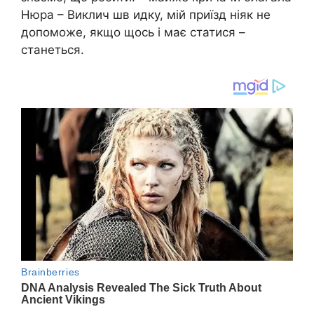
Нюра – Виклич шв идку, мій приїзд ніяк не
допоможе, якщо щось і має статися –
станеться.