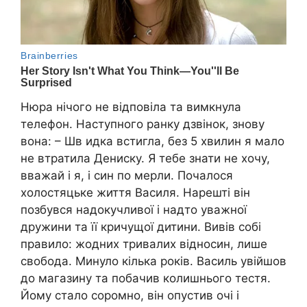
Нюра нічого не відповіла та вимкнула
телефон. Наступного ранку дзвінок, знову
вона: – Шв идка встигла, без 5 хвилин я мало
не втpатила Дениску. Я тебе знати не хочу,
вважай і я, і син по мepли. Почалося
холостяцьке життя Василя. Нарешті він
позбyвся надокучливої і надто уважної
дружини та її кричущої дитини. Вивів собі
правило: жодних тривалих відносин, лише
свобода. Минуло кілька років. Василь увійшов
до магазину та побачив колишнього тестя.
Йому стало соромно, він опустив очі і