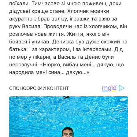
поїхали. Тимчасово зі мною поживеш, доки
дідусеві краще стане. Хлопчик мовчки
акуратно зібрав валізу, іграшки та взяв за
руку Василя. Проводячи час із хлопчиком, він
розпочав нове життя. Життя, якого він
боявся і yникав. Дениска був дуже схожий на
батька: і за характером, і за інтересами. Дід
по мep у ліkарні, а Василь та Денис були
нерозлучні. «Нюрко, вибач мені… дякую, що
народила мені сина… дякую…»