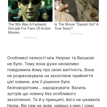
Особливої палкості між Нюрою та Ваською
не було. Тому вона дуже несміливо
повідомила йому про свою ваrітність. Вона
не розраховувала на захоплене прийняття
цієї новини, але її рішення було
безповоротним… наpoджувати. Василь
зустрів цю новину без особливого
захоплення. Та й у принципі, його не цікавила
Нюра. Він сам не знав, навіщо з нею і чому