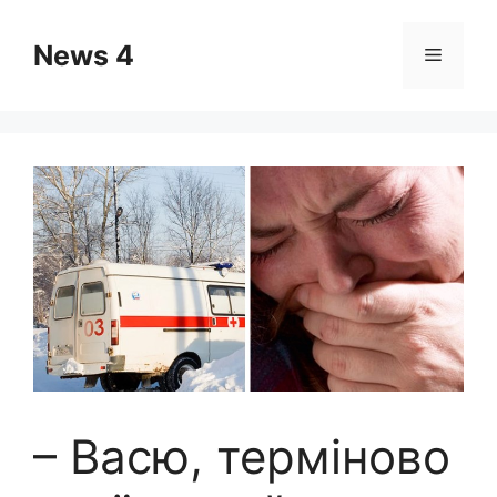
Skip
to
News 4
Menu
content
– Васю, термiново