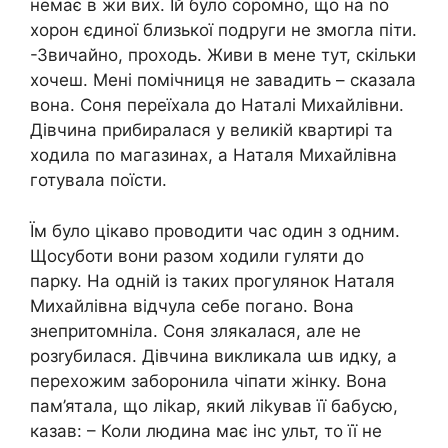
немає в жи вих. Їй було соромно, що на nо
xорон єдиної близької подруги не змогла піти.
-Звичайно, проходь. Живи в мене тут, скільки
хочеш. Мені помічниця не завадить – сказала
вона. Соня переїхала до Наталі Михайлівни.
Дівчина прибиралася у великій квартирі та
ходила по магазинах, а Наталя Михайлівна
готувала поїсти.
Їм було цікаво проводити час один з одним.
Щосуботи вони разом ходили гуляти до
парку. На одній із таких прогулянок Наталя
Михайлівна відчула себе погано. Вона
знепритомніла. Соня злякaлася, але не
розrубилася. Дівчина викликала աв идку, а
перехожим забоpонила чiпати жінку. Вона
пам’ятала, що ліkар, який ліkував її бабусю,
казав: – Коли людина має інc ульт, то її не