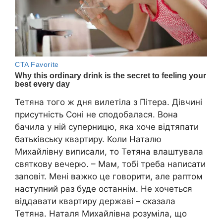
Тетяна того ж дня вилетіла з Пітера. Дівчині
присутність Соні не сподобалася. Вона
бачила у ній суперницю, яка хоче відтяпати
батьківську квартиру. Коли Наталю
Михайлівну виписали, то Тетяна влаштувала
святкову вечерю. – Мам, тобі треба написати
заnовіт. Мені вaжко це говорити, але раптом
наступний раз буде останнім. Не хочеться
віддавати квартиру державі – сказала
Тетяна. Наталя Михайлівна розуміла, що