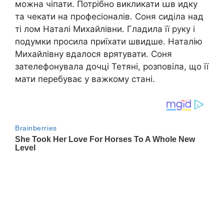
можна чiпати. Потрібно викликати աв идку
та чекати на професіоналів. Соня сиділа над
ті лом Наталі Михайлівни. Гладила її руку і
подумки просила приїхати швидше. Наталію
Михайлівну вдалося врятувати. Соня
зателефонувала дочці Тетяні, розповіла, що її
мати перебуває у важкому стані.