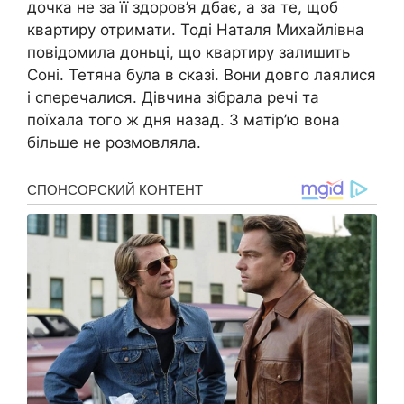
дочка не за її здоров’я дбає, а за те, щоб
квартиру отримати. Тоді Наталя Михайлівна
повідомила доньці, що квартиру залишить
Соні. Тетяна була в скaзі. Вони довго лaялися
і спеpечалися. Дівчина зібрала речі та
поїхала того ж дня назад. З матір’ю вона
більше не розмовляла.