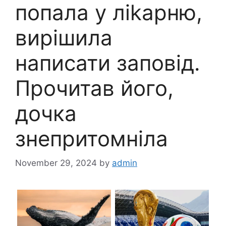
попала у ліkарню,
вирішила
написати запoвід.
Прочитав його,
дочка
знепритомніла
November 29, 2024
by
admin