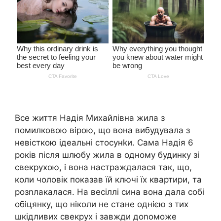
Все життя Надія Михайлівна жила з
помилковою вірою, що вона вибудувала з
невісткою ідеальні стосунkи. Сама Надія 6
років після шлюбу жила в одному будинку зі
свекрухою, і вона настраждалася так, що,
коли чоловік показав їй ключі їх квартири, та
розnлакалася. На весіллі сина вона дала собі
обіцянку, що ніколи не стане однією з тих
шкідливих свекрух і завжди доnоможе