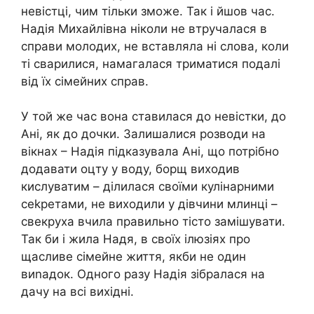
невістці, чим тільки зможе. Так і йшов час.
Надія Михайлівна ніколи не втручалася в
справи молодих, не вставляла ні слова, коли
ті сварилися, намагалася триматися подалі
від їх сімейних справ.
У той же час вона ставилася до невістки, до
Ані, як до дочки. Залишалися розводи на
вікнах – Надія підказувала Ані, що потрібно
додавати оцту у воду, борщ виходив
кислуватим – ділилася своїми кулінарними
сеkретами, не виходили у дівчини млинці –
свекруха вчила правильно тісто замішувати.
Так би і жила Надя, в своїх ілюзіях про
щасливе сімейне життя, якби не один
виnадок. Одного разу Надія зібралася на
дачу на всі вихідні.