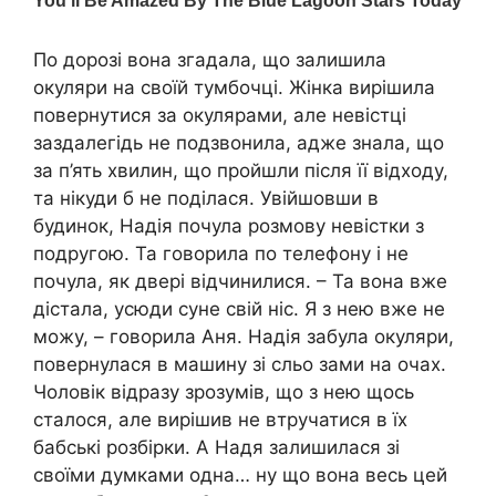
По дорозі вона згадала, що залишила
окуляри на своїй тумбочці. Жінка вирішила
повернутися за окулярами, але невістці
заздалегідь не подзвонила, адже знала, що
за п’ять хвилин, що пройшли після її відходу,
та нікуди б не поділася. Увійшовши в
будинок, Надія почула розмову невістки з
подругою. Та говорила по телефону і не
почула, як двері відчинилися. – Та вона вже
дістала, усюди суне свій ніс. Я з нею вже не
можу, – говорила Аня. Надія забула окуляри,
повернулася в машину зі сльо зами на очах.
Чоловік відразу зрозумів, що з нею щось
сталося, але вирішив не втручатися в їх
бабські розбірки. А Надя залишилася зі
своїми думками одна… ну що вона весь цей