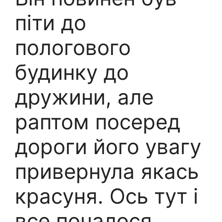
піти до
пологового
будинку до
дружини, але
раптом посеред
дороги його увагу
привернула якась
красуня. Ось тут і
все почалося.