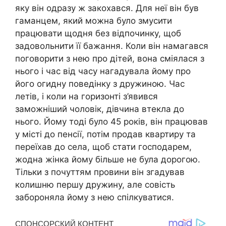
яку він одразу ж закохався. Для неї він був
гаманцем, який можна було змусити
працювати щодня без відпочинку, щоб
задовольнити її бажання. Коли він намагався
поговорити з нею про дітей, вона сміялася з
нього і час від часу нагадувала йому про
його огидну поведінку з дружиною. Час
летів, і коли на горизонті з’явився
заможніший чоловік, дівчина втекла до
нього. Йому тоді було 45 років, він працював
у місті до пенсії, потім продав квартиру та
переїхав до села, щоб стати господарем,
жодна жінка йому більше не була дорогою.
Тільки з почуттям провини він згадував
колишню першу дружину, але совість
забороняла йому з нею спілкуватися.