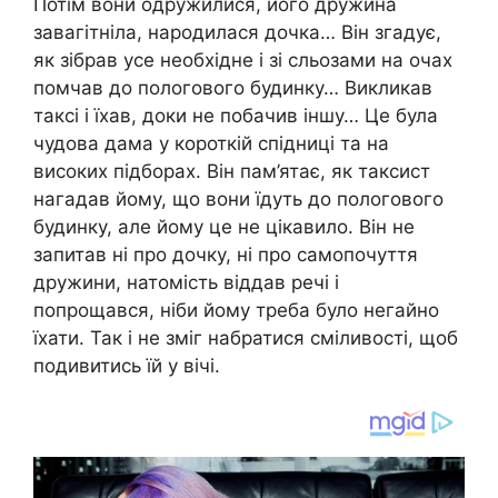
Потім вони одружилися, його дружина
завагітніла, народилася дочка… Він згадує,
як зібрав усе необхідне і зі сльозами на очах
помчав до пологового будинку… Викликав
таксі і їхав, доки не побачив іншу… Це була
чудова дама у короткій спідниці та на
високих підборах. Він пам’ятає, як таксист
нагадав йому, що вони їдуть до пологового
будинку, але йому це не цікавило. Він не
запитав ні про дочку, ні про самопочуття
дружини, натомість віддав речі і
попрощався, ніби йому треба було негайно
їхати. Так і не зміг набратися сміливості, щоб
подивитись їй у вічі.