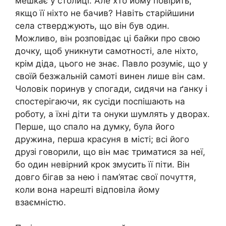
мешкає у столиці. Але хто йому повірить,
якщо її ніхто не бачив? Навіть старійшини
села стверджують, що він був один.
Можливо, він розповідає ці байки про свою
дочку, щоб уникнути самотності, але ніхто,
крім діда, цього не знає. Павло розуміє, що у
своїй безжальній самоті винен лише він сам.
Чоловік поринув у спогади, сидячи на ґанку і
спостерігаючи, як сусіди поспішають на
роботу, а їхні діти та онуки шумлять у дворах.
Перше, що спало на думку, була його
дружина, перша красуня в місті; всі його
друзі говорили, що він має триматися за неї,
бо один невірний крок змусить її піти. Він
довго бігав за нею і пам’ятає свої почуття,
коли вона нарешті відповіла йому
взаємністю.