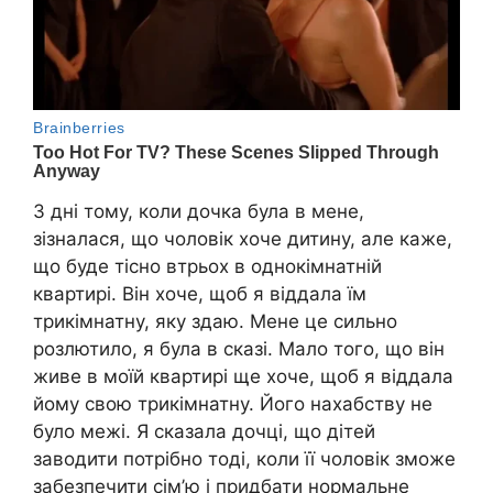
3 дні тому, коли дочка була в мене,
зізналася, що чоловік хоче дитину, але каже,
що буде тісно втрьох в однокімнатній
квартирі. Він хоче, щоб я віддала їм
трикімнатну, яку здаю. Мене це сильно
розлютило, я була в сказі. Мало того, що він
живе в моїй квартирі ще хоче, щоб я віддала
йому свою трикімнатну. Його нахабству не
було межі. Я сказала дочці, що дітей
заводити потрібно тоді, коли її чоловік зможе
забезпечити сім’ю і придбати нормальне