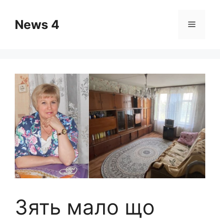
Skip
to
News 4
Menu
content
Зять мало що