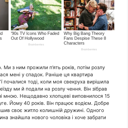
 Ми з ним прожили п’ять років, потім розлу
лася мені у спадок. Раніше ця квартира
м’ї почалися тоді, коли моя свекруха вирішила
реїзду ми й подали на розлу чення. Він зібрав
 зі мною. Нещодавно хлопцеві виповнилося 15
уге. Йому 40 років. Він працює водієм. Добре
лишив своє житло колиաній дружині. Одного
ина знайшла нового чоловіка і хоче забрати