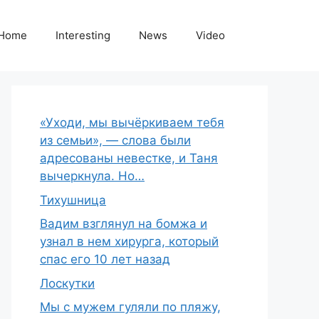
Home
Interesting
News
Video
«Уходи, мы вычёркиваем тебя
из семьи», — слова были
адресованы невестке, и Таня
вычеркнула. Но…
Тихушница
Вадим взглянул на бомжа и
узнал в нем хирурга, который
спас его 10 лет назад
Лоскутки
Мы с мужем гуляли по пляжу,