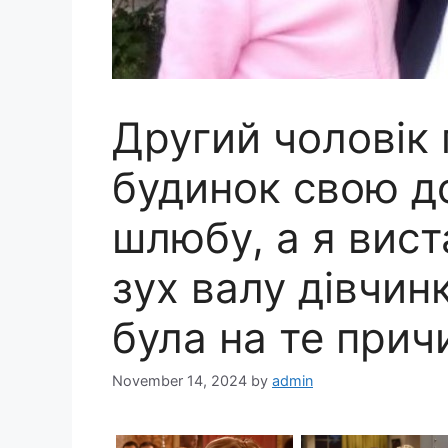
Другий чоловік 
будинок свою д
шлюбу, а я вист
зух валу дівчин
була на те прич
November 14, 2024
by
admin