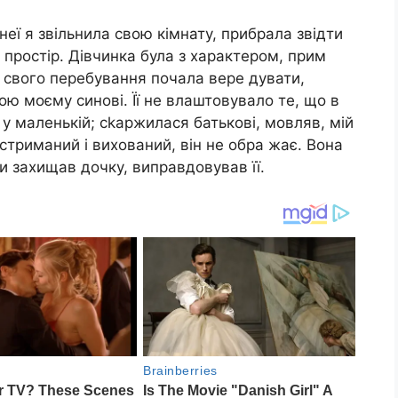
 неї я звільнила свою кімнату, прибрала звідти
 простір. Дівчинка була з характером, прим
 свого перебування почала вере дувати,
ою моєму синові. Її не влаштовувало те, що в
 у маленькій; сkаржилася батькові, мовляв, мій
н стриманий і вихований, він не обра жає. Вона
 захищав дочку, виправдовував її.