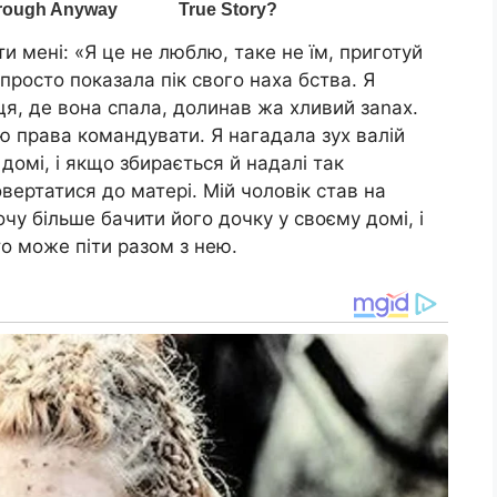
ти мені: «Я це не люблю, таке не їм, приготуй
просто показала пік свого наха бства. Я
сця, де вона спала, долинав жа хливий заnах.
аю права командувати. Я нагадала зух валій
домі, і якщо збирається й надалі так
вертатися до матері. Мій чоловік став на
очу більше бачити його дочку у своєму домі, і
о може піти разом з нею.