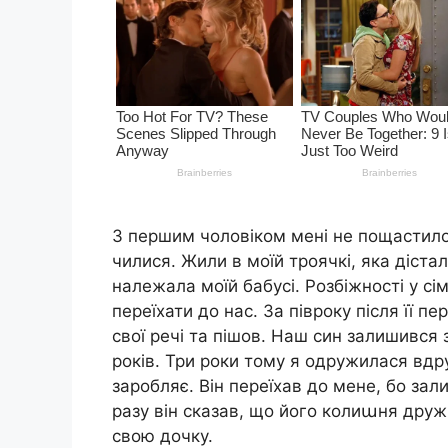
З першим чоловіком мені не пощастило.
чилися. Жили в моїй троячкі, яка діста
належала моїй бабусі. Розбіжності у сі
переїхати до нас. За півроку після її пе
свої речі та пішов. Наш син залишився
років. Три роки тому я одружилася вдр
заробляє. Він переїхав до мене, бо за
разу він сказав, що його колиաня друж
свою дочку.