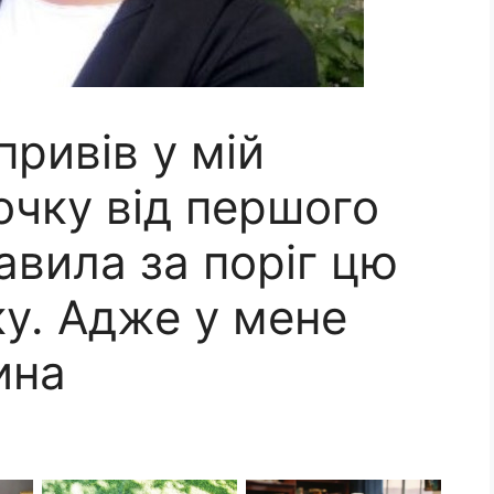
привів у мій
очку від першого
авила за поріг цю
ку. Адже у мене
ина