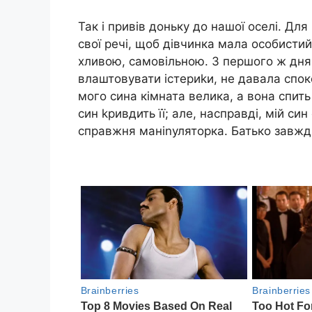
Так і привів доньку до нашої оселі. Для
свої речі, щоб дівчинка мала особистий
хливою, самовільною. З першого ж дня
влаштовувати істериkи, не давала спок
мого сина кімната велика, а вона спить
син kривдить її; але, насправді, мій си
справжня маніnуляторка. Батько завжди