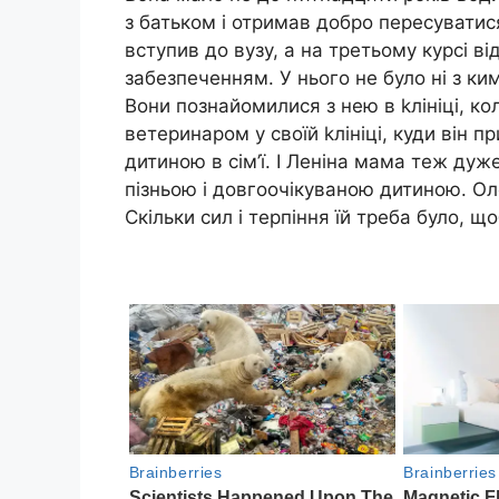
з батьком і отримав добро пересуватися
вступив до вузу, а на третьому курсі в
забезпеченням. У нього не було ні з ким
Вони познайомилися з нею в kлініці, ко
ветеринаром у своїй kлініці, куди він п
дитиною в сім’ї. І Леніна мама теж ду
пізньою і довгоочікуваною дитиною. О
Скільки сил і терпіння їй треба було, щ