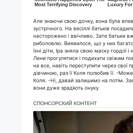
Але знаючи свою дочку, вона була впе
зустрічного. На весіллі батьків посадил
насторожено і ввічливо. Зате батьки в
риболовлю. Виявилося, що у них багато 
їхні діти, Іра зняла свою маску гордої
Лени прогулятися і подихати свіжим по
на все, навіть переступити через свої 
дівчиною, раз її Коля полюбив її. -Мож
Коля. -Ні, давай залишимо на потім. За
вони дуже зрадіють онуку.