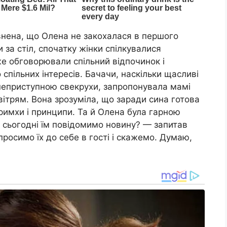
внена, що Олена не закохалася в першого
и за стіл, спочатку жінки спілкувалися
же обговорювали спільний відпочинок і
спільних інтересів. Бачачи, наскільки щасливі
 і неприступною свекрухи, запропонувала мамі
вітрям. Вона зрозуміла, що заради сина готова
примхи і принципи. Та й Олена була гарною
е сьогодні їм повідомимо новину? — запитав
просимо їх до себе в гості і скажемо. Думаю,