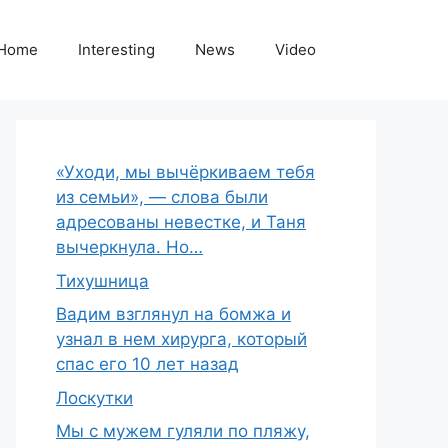
Home
Interesting
News
Video
«Уходи, мы вычёркиваем тебя
из семьи», — слова были
адресованы невестке, и Таня
вычеркнула. Но…
Тихушница
Вадим взглянул на бомжа и
узнал в нем хирурга, который
спас его 10 лет назад
Лоскутки
Мы с мужем гуляли по пляжу,