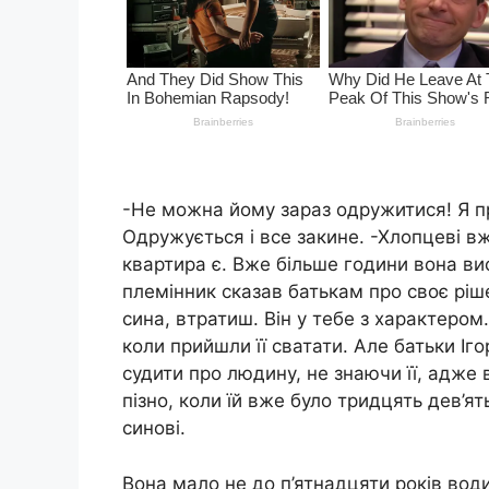
-Не можна йому зараз одружитися! Я пр
Одружується і все закине. -Хлопцеві вж
квартира є. Вже більше години вона вис
племінник сказав батькам про своє ріше
сина, втратиш. Він у тебе з характером
коли прийшли її сватати. Але батьки Іго
судити про людину, не знаючи її, адже 
пізно, коли їй вже було тридцять дев’я
синові.
Вона мало не до п’ятнадцяти років води