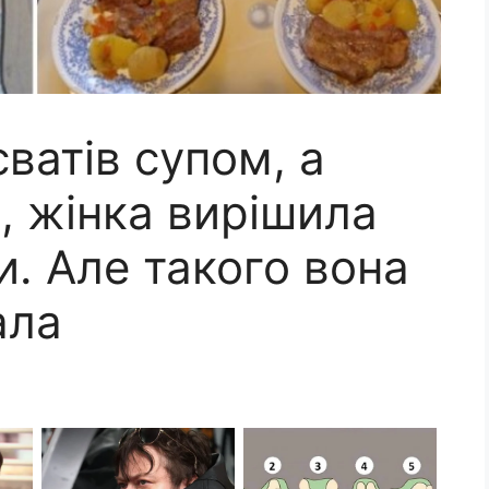
сватів супом, а
, жінка вирішила
. Але такого вона
ала