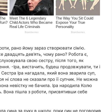
оти, рано йому зараз створювати сім’ю.
е двадцять дев’ять, чому рано? Робота є,
луховувала свою сестру, після того, як
ння. -Іра, вистачить, будеш продовжувати, ти і
. Сестра Іра нагадала, який вона зварила суп,
ря ні слова не сказали про її супчик. Не можна
вона невістку не бачила. Іра народила Колю
ть. Вона пішла з роботи, присвятивши себе
ла сина за руку в школу, поки син не поговорив