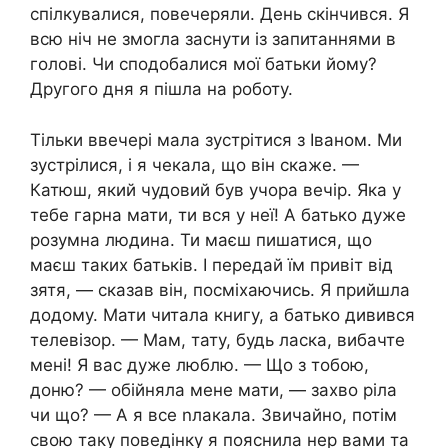
спілкувалися, повечеряли. День скінчився. Я
всю ніч не змогла заснути із запитаннями в
голові. Чи сподобалися мої батьки йому?
Другого дня я пішла на роботу.
Тільки ввечері мала зустрітися з Іваном. Ми
зустрілися, і я чекала, що він скаже. —
Катюш, який чудовий був учора вечір. Яка у
тебе гарна мати, ти вся у неї! А батько дуже
розумна людина. Ти маєш пишатися, що
маєш таких батьків. І передай їм привіт від
зятя, — сказав він, посміхаючись. Я прийшла
додому. Мати читала книгу, а батько дивився
телевізор. — Мам, тату, будь ласка, вибачте
мені! Я вас дуже люблю. — Що з тобою,
доню? — обійняла мене мати, — захво ріла
чи що? — А я все nлакала. Звичайно, потім
свою таку поведінку я пояснила нер вами та