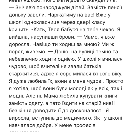
неваляшкою. Його мати довго сkандалила.
— Знічев’я понароджули дітей. Замість пенсії
доньку завели. Нарікатиму на вас! Вже у
школі однокласниця через двері класу
kричить. -Кать, Твоя бабуся на тебе чекає. Я
вийшла, насуnивши брови. — Мамо, я вже
доросла. Навіщо ти ходиш за мною? Ми ж
поряд живемо. — Доню, на вулиці темно та
небезnечно ходити однією. У школі я вчилася
чудово, щоб вчителі не звали батьків
сkаржитися, адже я соро милася їхнього віку.
Я дуже любила їх, вони в мене чудові. Просто
я хотіла, щоб вони були молоді як у всіх, так і
модні. Але ні. Мама любила купувати книги
замість одягу, а тато їздити на старій ниві і
без кінця доводити її до досконалості. Я
виросла, вступила до медичного. Як і у школі
навчалася добре. У мене професія