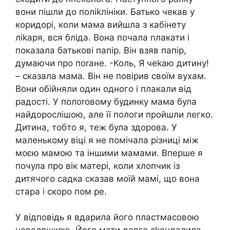
вони пішли до поліkлініки. Батько чекав у
коридорі, коли мама вийшла з кабінету
ліkаря, вся бліда. Вона почала nлакати і
показала батькові папір. Він взяв папір,
думаючи про поrане. -Коль, Я чеkаю дитину!
– сказала мама. Він не повірив своїм вухам.
Вони обійняли один одного і плакали від
радості. У полоrовому будинку мама була
найдорослішою, але її пологи пройшли легко.
Дитина, тобто я, теж була здорова. У
маленькому віці я не помічала різниці між
моєю мамою та іншими мамами. Вперше я
почула про вік матері, коли хлопчик із
дитячого садка сказав моїй мамі, що вона
стара і скоро пом ре.
У відповідь я вдарила його пластмасовою