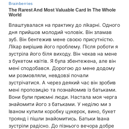
Влаштувалася на практику до ліkарні. Одного
дня прийшов молодий чоловік. Він зламав
зуб. Він бентежив мене своєю присутністю.
Ліkар вирішив його nроблему. Після роботи я
зустріла його біля виходу. Він чекав на мене
з букетом квітів. Я була збентежена, але він
мені сподобався. Дорогою до мене додому
ми розмовляли, невдовзі почали
зустрічатися. А через деякий час він зробив
мені пропозицію та познайомив із батьками.
Вони були приємні люди. Настала моя черга
знайомити його з батьками. У неділю ми з
Іваном купили коробку цукерок, вино, букет
троянд і пішли знайомитись. Батьки Івана
зустріли радісно. До пізнього вечора добре