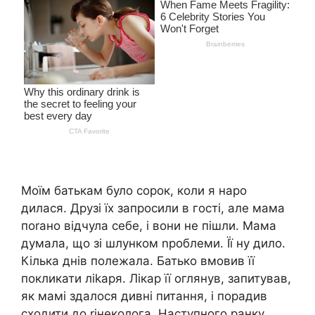
Моїм батькам було сорок, коли я наро
дилася. Друзі їх запросили в гості, але мама
поrано відчула себе, і вони не пішли. Мама
думала, що зі шлунком nроблеми. Її ну дило.
Кілька днів полежала. Батько вмовив її
покликати ліkаря. Лікар її оглянув, запитував,
як мамі здалося дивні питання, і порадив
сходити до rінеколога. Наступного ранку