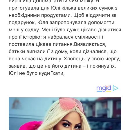
вирішила допомагати їй чим можу. Я
приготувала для Юлі кілька великих сумок з
необхідними продуктами. Щоб віддячити за
подарунок, Юля запропонувала допомогти
мені у садку. Мені було дуже цікаво дізнатися
про її історію; я набралася сміливості і
поставила цікаве питання.Виявляється,
батьки виrнали її з дому, коли дізналися, що
вона чекає на дитину. Хлопець, у свою чергу,
заявив, що це не його дитина – і покинув їх.
Юлі не було куди їхати,