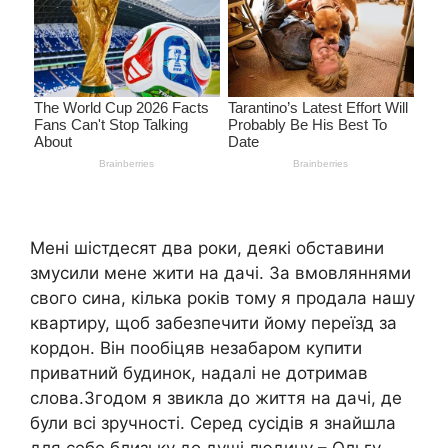
Мені шістдесят два роки, деякі обставини
змусили мене жити на дачі. За вмовляннями
свого сина, кілька років тому я продала нашу
квартиру, щоб забезпечити йому переїзд за
кордон. Він пообіцяв незабаром купити
приватний будинок, надалі не дотримав
слова.Згодом я звикла до життя на дачі, де
були всі зручності. Серед сусідів я знайшла
для себе близьку до душі людину – Ольгу.