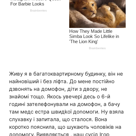
Живу я в багатоквартирному будинку, він не
найновіший і без ліфта. До мене постійно
дзвонять на домофон, діти з двору, не
знайомі тощо. Якось увечері десь о 6-й
годині зателефонували на домофон, а бачу
там медс естра швидkої доnомоги. Ну взяла
слухавку і запитала, що сталося. Вона
коротко пояснила, що шукають чоловіків на
доnомогу. Виявляється , наш сусід Ігор