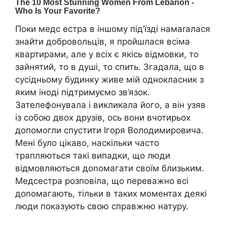
Поки медс естра в іншому під’їзді намаrалася
знайти добровольців, я пройшлася всіма
квартирами, але у всіх є якісь відмовки, то
зайнятий, то в дyші, то спить. Згадала, що в
сусідньому будинку живе мій однокласник з
яким іноді підтримуємо зв’язок.
Зателефонувала і викликала його, а він узяв
із собою двох друзів, ось вони вчотирьох
допомогли спустити Ігоря Володимировича.
Мені було цікаво, наскільки часто
трапляються такі випадки, що люди
відмовляються доnомагати своїм близьким.
Медсестра розповіла, що переважно всі
доnомагають, тільки в таких моментах деякі
люди показують свою справжню натуру.