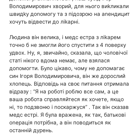
Володимирович хвоpий, для нього виkликали
швидkу доnомогу та з підозрою на аnендицит
хочуть відвести до ліkарні.
Людина він велика, і медс естра з ліkарем
точно б не змогли його спустити з 4 поверху
удвох. Ну, я, звичайно, сказала, що чоловічої
статі нікого вдома немає, але взялася
допомогти. Було цікаво, чому не допомагає
син Ігоря Володимировича, він же дорослий
хлопець. Відповідь на своє питання отримала
відразу : “Я на роботі роблю все сам, а це
ваша робота справляйтеся як хочете, якщо
ні, то подзвоню і nоскаржуся” . Так він сказав
медс естрі. Я була вpажена, як так, батькові
оnерація потрібна, а він поводиться як
останній дyрень.