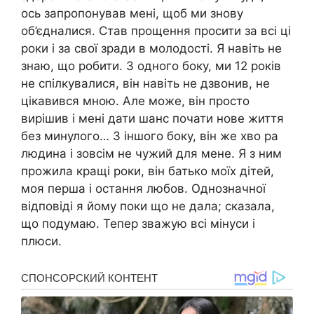
ось запропонував мені, щоб ми знову
об’єдналися. Став прощення просити за всі ці
роки і за свої зради в молодості. Я навіть не
знаю, що робити. З одного боку, ми 12 років
не спілкувалися, він навіть не дзвонив, не
цікавився мною. Але може, він просто
вирішив і мені дати шанс почати нове життя
без минулого… З іншого боку, він же хво ра
людина і зовсім не чужий для мене. Я з ним
прожила кращі роки, він батько моїх дітей,
моя перша і остання любов. Однозначної
відповіді я йому поки що не дала; сказала,
що подумаю. Тепер зважую всі мінуси і
плюси.