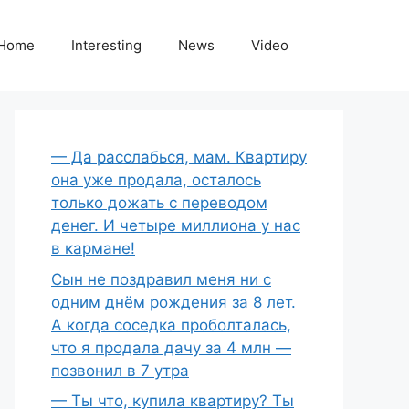
Home
Interesting
News
Video
— Да расслабься, мам. Квартиру
она уже продала, осталось
только дожать с переводом
денег. И четыре миллиона у нас
в кармане!
Сын не поздравил меня ни с
одним днём рождения за 8 лет.
А когда соседка проболталась,
что я продала дачу за 4 млн —
позвонил в 7 утра
— Ты что, купила квартиру? Ты