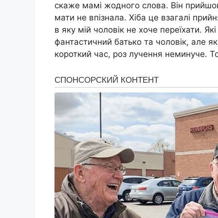
скаже мамі жодного слова. Він прийшов
мати не впізнала. Хіба це взагалі прий
в яку мій чоловік не хоче переїхати. Які
фантастичний батько та чоловік, але я
короткий час, роз лучення неминуче. То