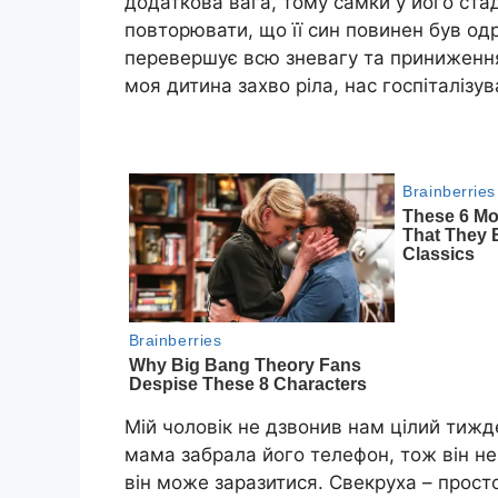
додаткова вага, тому самки у його ста
повторювати, що її син повинен був одр
перевершує всю зневагу та приниження.
моя дитина захво ріла, нас госпіталізув
Мій чоловік не дзвонив нам цілий тижде
мама забрала його телефон, тож він не мі
він може заразитися. Свекруха – просто