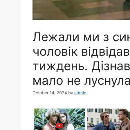
Лежали ми з син
чоловік відвіда
тиждень. Дізна
мало не луснула
October 14, 2024
by
admin