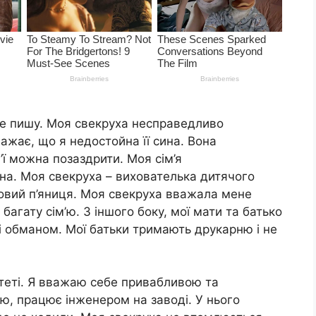
 це пишу. Моя свекруха несправедливо
ажає, що я недостойна її сина. Вона
’ї можна позаздрити. Моя сім’я
тна. Моя свекруха – вихователька дитячого
ьковий п’яниця. Моя свекруха вважала мене
агату сім’ю. З іншого боку, мої мати та батько
ші обманом. Мої батьки тримають друкарню і не
итеті. Я вважаю себе привабливою та
лю, працює інженером на заводі. У нього