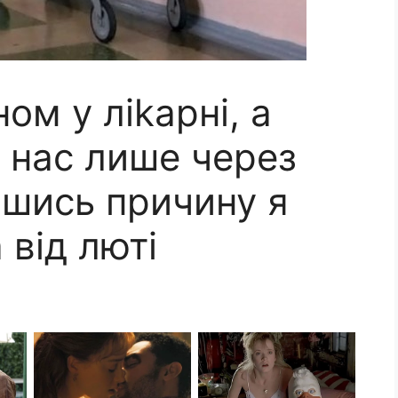
ом у ліkарні, а
в нас лише через
вшись причину я
 від люті