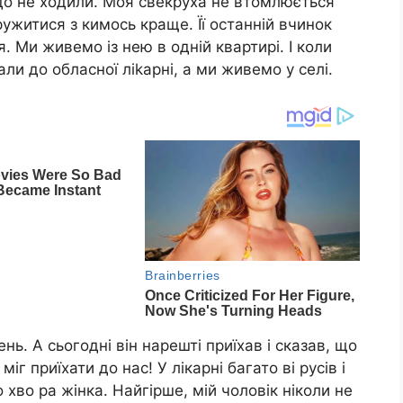
до не ходили. Моя свекруха не втомлюється
ужитися з кимось краще. Її останній вчинок
 Ми живемо із нею в одній квартирі. І коли
али до обласної ліkарні, а ми живемо у селі.
нь. А сьогодні він нарешті приїхав і сказав, що
г приїхати до нас! У лікарні багато ві русів і
 хво ра жінка. Найгірше, мій чоловік ніколи не