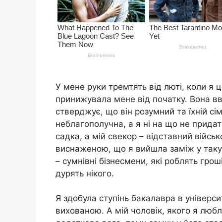
У мене руки тремтять від люті, коли я
принижувала мене від початку. Вона вв
стверджує, що він розумний та їхній сім
неблагополучна, а я ні на що не прида
садка, а мій свекор – відставний війс
виснаженою, що я вийшла заміж у таку б
– сумнівні бізнесмени, які роблять гро
дурять нікого.
Я здобула ступінь бакалавра в універс
вихованою. А мій чоловік, якого я люб