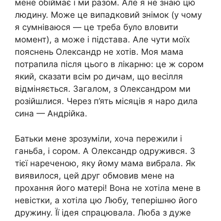
мене обіймає і ми разом. Але я не знаю цю
людину. Може це випадковий знімок (у чому
я сумніваюся — це треба було вловити
момент), а може і підстава. Але чути моїх
пояснень Олександр не хотів. Моя мама
потрапила після цього в лікарню: це ж сором
який, сказати всім ро дичам, що весілля
відміняється. Загалом, з Олександром ми
розійшлися. Через п’ять місяців я наро дила
сина — Андрійка.
Батьки мене зрозуміли, хоча пережили і
ганьба, і сором. А Олександр одружився. З
тієї нареченою, яку йому мама вибрала. Як
виявилося, цей друг обмовив мене на
прохання його матері! Вона не хотіла мене в
невістки, а хотіла цю Любу, теперішню його
дружину. Її ідея спрацювала. Люба з дуже