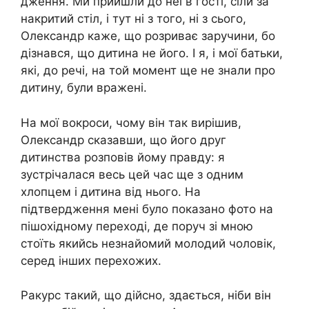
дження. Ми прийшли до неї в гості, сіли за
накритий стіл, і тут ні з того, ні з сього,
Олександр каже, що розриває заручини, бо
дізнався, що дитина не його. І я, і мої батьки,
які, до речі, на той момент ще не знали про
дитину, були вражені.
На мої вокроси, чому він так вирішив,
Олександр сказавши, що його друг
дитинства розповів йому правду: я
зустрічалася весь цей час ще з одним
хлопцем і дитина від нього. На
підтвердження мені було показано фото на
пішохідному переході, де поруч зі мною
стоїть якийсь незнайомий молодий чоловік,
серед інших перехожих.
Ракурс такий, що дійсно, здається, ніби він