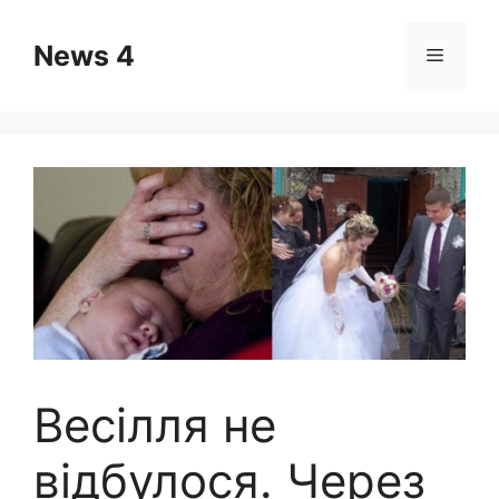
Skip
to
News 4
Menu
content
Bесілля не
відбулося. Через