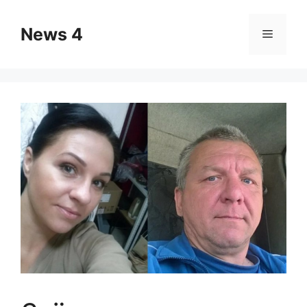
Skip
to
News 4
Menu
content