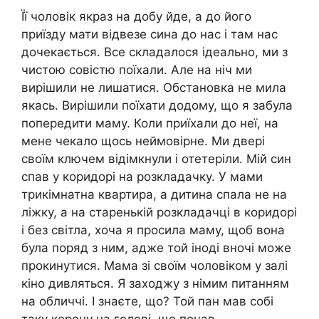
Її чоловік якраз на добу йде, а до його
приїзду мати відвезе сина до нас і там нас
дочекається. Все складалося ідеально, ми з
чистою совістю поїхали. Але на ніч ми
вирішили не лишатися. Обстановка не мила
якась. Вирішили поїхати додому, що я забула
попередити маму. Коли приїхали до неї, на
мене чекало щось неймовірне. Ми двері
своїм ключем відімкнули і отетеріли. Мій син
спав у коридорі на розкладачку. У мами
трикімнатна квартира, а дитина спала не на
ліжку, а на старенькій розкладачці в коридорі
і без світла, хоча я просила маму, щоб вона
була поряд з ним, адже той іноді вночі може
прокинутися. Мама зі своїм чоловіком у залі
кіно дивляться. Я заходжу з німим питанням
на обличчі. І знаєте, що? Той пан мав собі