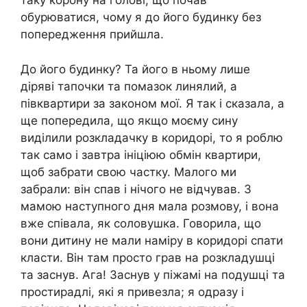
таку корону на голові, що почав
обурюватися, чому я до його будинку без
попередження прийшла.
До його будинку? Та його в ньому лише
діряві тапочки та помазок линялий, а
півквартири за законом мої. Я так і сказала, а
ще попередила, що якщо моєму сину
виділили розкладачку в коридорі, то я роблю
так само і завтра ініціюю обмін квартири,
щоб забрати свою частку. Малого ми
забрали: він спав і нічого не відчував. З
мамою наступного дня мала розмову, і вона
вже співала, як соловушка. Говорила, що
вони дитину не мали наміру в коридорі спати
класти. Він там просто грав на розкладушці
та заснув. Ага! Заснув у піжамі на подушці та
простирадлі, які я привезла; я одразу і