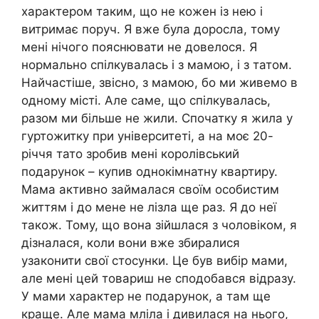
характером таким, що не кожен із нею і
витримає поруч. Я вже була доросла, тому
мені нічого пояснювати не довелося. Я
нормально спілкувалась і з мамою, і з татом.
Найчастіше, звісно, з мамою, бо ми живемо в
одному місті. Але саме, що спілкувалась,
разом ми більше не жили. Спочатку я жила у
гуртожитку при університеті, а на моє 20-
річчя тато зробив мені королівський
подарунок – купив однокімнатну квартиру.
Мама активно займалася своїм особистим
життям і до мене не лізла ще раз. Я до неї
також. Тому, що вона зійшлася з чоловіком, я
дізналася, коли вони вже збиралися
узаконити свої стосунки. Це був вибір мами,
але мені цей товариш не сподобався відразу.
У мами характер не подарунок, а там ще
краще. Але мама мліла і дивилася на нього,