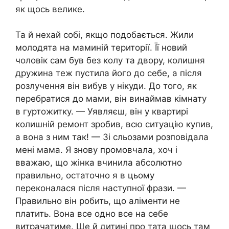
як щось велике.
Та й нехай собі, якщо подобається. Жили
молодята на маминій території. Її новий
чоловік сам був без колу та двору, колишня
дружина теж пустила його до себе, а після
розлучення він вибув у нікуди. До того, як
перебратися до мами, він винаймав кімнату
в гуртожитку. — Уявляєш, він у квартирі
колишній ремонт зробив, всю ситуацію купив,
а вона з ним так! — Зі сльозами розповідала
мені мама. Я знову промовчала, хоч і
вважаю, що жінка вчинила абсолютно
правильно, остаточно я в цьому
переконалася після наступної фрази. —
Правильно він робить, що аліменти не
платить. Вона все одно все на себе
витрачатиме. Ще й дитині про тата щось там