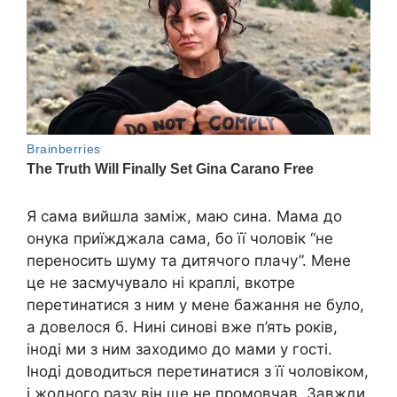
Я сама вийшла заміж, маю сина. Мама до
онука приїжджала сама, бо її чоловік “не
переносить шуму та дитячого плачу”. Мене
це не засмучувало ні краплі, вкотре
перетинатися з ним у мене бажання не було,
а довелося б. Нині синові вже п’ять років,
іноді ми з ним заходимо до мами у гості.
Іноді доводиться перетинатися з її чоловіком,
і жодного разу він ще не промовчав. Завжди