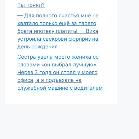
Ты понял?
— Для полного счастья мне не
хватало только ещё за твоего
брата ипотеку платить! — Вика
устроила свекрови сюрприз на
день рождения
Сестра увела моего жениха со
словами «он выбрал лучшую».
Через 3 года он стоял у моего
офиса, а я подъехала на
служебной машине с водителем