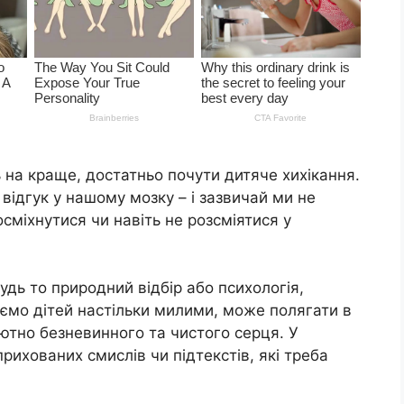
ь на краще, достатньо почути дитяче хихікання.
відгук у нашому мозку – і зазвичай ми не
сміхнутися чи навіть не розсміятися у
удь то природний відбір або психологія,
ємо дітей настільки милими, може полягати в
лютно безневинного та чистого серця. У
рихованих смислів чи підтекстів, які треба