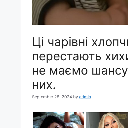
Ці чарівні хлоп
перестають хих
не маємо шансу
них.
September 28, 2024
by
admin