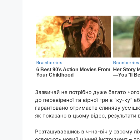
Зазвичай не потрібно дуже багато чого
до перевіреної та вірної гри в “ку-ку” 
гарантовано отримаєте слиняву усмішку.
як показано в цьому відео, результати
Розташувавшись віч-на-віч у своєму лі
освоюють новий цінний інструмент – покл