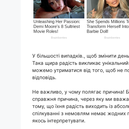
У більшості випадків., щоб змінити ден
Така щира радість викликає унікальний 
можемо утриматися від того, щоб не по
відповідь.
Не важливо, у чому полягає причина! Б
справжня причина, через яку ми вважа
тому, що їхня радість виходить із абсо
спілкуванні з немовлям немає жодних п
якось інтерпретувати.