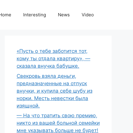
Home
Interesting
News
Video
«Пусть о тебе заботится тот,
кому ты отдала квартиру», —
сказала внучка бабушке.
Свекровь взяла деньги,
предназначенные на отпуск
внучки, и купила себе шубу из
норки. Месть невестки была
изящной.
— На что тратить свою премию,
никто из вашей больной семейки
мне указывать больше не будет!