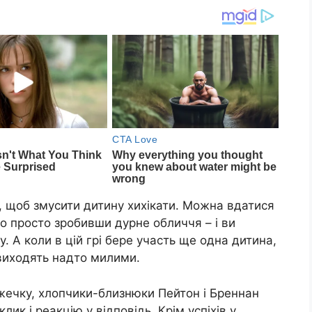
, щоб змусити дитину хихікати. Можна вдатися
або просто зробивши дурне обличчя – і ви
 А коли в цій грі бере участь ще одна дитина,
 виходять надто милими.
жечку, хлопчики-близнюки Пейтон і Бреннан
ик і реакцію у відповідь. Крім успіхів у