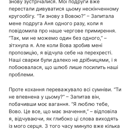
знову зустрічалися. Мої подруги вже
перестали дивуватися цьому нескінченному
кругообігу. “Ти знову з Вовою?” – Запитала
мене подруга Аня одного разу, коли я
повідомила про наше чергове примирення.
“Так, ми не можемо один без одного,” –
зітхнула я. Але коли Вова зробив мені
пропозицію, я відчула себе на перехресті.
Наші сварки були далеко не дрібницями, і я
побоювалася, що шлюб лише посилить наші
проблеми.
Проте кохання переважувало всі сумніви. “Ти
не впевнена у цьому?” – Запитав він,
побачивши моє вагання. “Я люблю тебе,
Вово. Це все, що має значення,” – відповіла
я, відчуваючи, як глибоко ці слова виходять
із мого серця. З того часу минуло вже кілька