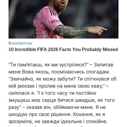
“Ти пам’ятаєш, як ми зустрілися?” – Запитав
мене Вова якось, посміхаючись спогадам.
“Звичайно, як можу забути? Ти спіткнувся об
мій рюкзак і пролив на мене свою каву,” –
сміялася я. “І з того часу ти постійно
змушуєш моє серце битися швидше, як того
разу” – сказав він, обіймаючи мене. Я не
шкодую про своє рішення. Кохання, як я
зрозуміла, не завжди ідеальне і спокійне.