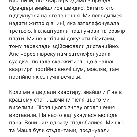
вирішили, що квартиру здамо в оренду.
Орендарі знайшлися швидко, багато хто
відгукнувся на оголошення. Ми погодилися
надати житло дівчині, яка зателефонувала
третьою. Її влаштували наші умови та розмір
плати. Ми не хотіли їй докучати візитами,
тому переклади здійснювали дистанційно.
Але через півроку нам зателефонувала
сусідка і почала скаржитися, що з нашої
квартири постійно вночі шум, мовляв, там
постійно якісь гучні вечірки.
Коли ми відвідали квартиру, знайшли її не в
кращому стані. Дівчину після цього ми
виселили. Після цього знову оголошення
виставили. На нього відгукнулася молода
пара. Вони нам одразу сподобалися. Мишко
та Маша були студентами, поєднували