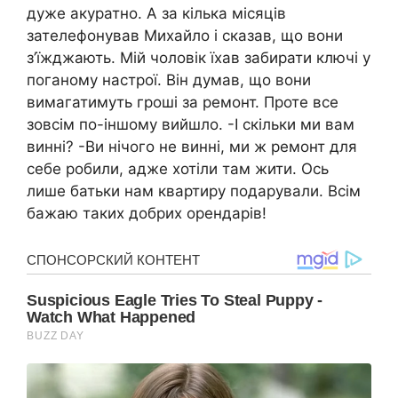
дуже акуратно. А за кілька місяців
зателефонував Михайло і сказав, що вони
з’їжджають. Мій чоловік їхав забирати ключі у
поганому настрої. Він думав, що вони
вимагатимуть гроші за ремонт. Проте все
зовсім по-іншому вийшло. -І скільки ми вам
винні? -Ви нічого не винні, ми ж ремонт для
себе робили, адже хотіли там жити. Ось
лише батьки нам квартиру подарували. Всім
бажаю таких добрих орендарів!