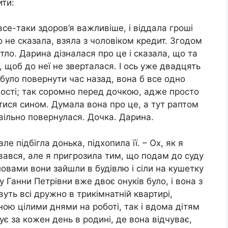
ити:
се-таки здоров’я важливіше, і віддала гроші
о не сказала, взяла з чоловіком кредит. Згодом
ло. Дарина дізналася про це і сказала, що та
е, щоб до неї не зверталася. І ось уже двадцять
 було повернути час назад, вона б все одно
ності; так соромно перед дочкою, адже просто
атися сином. Думала вона про це, а тут раптом
вільно повернулася. Дочка. Дарина.
ле підбігла донька, підхопила її. – Ох, як я
авався, але я пригрозила тим, що подам до суду
словами вони зайшли в будівлю і сіли на кушетку
у Ганни Петрівни вже двоє онуків було, і вона з
уть всі дружно в трикімнатній квартирі,
ною цілими днями на роботі, так і вдома дітям
ує за кожен день в родині, де вона відчуває,