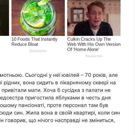
отньою. Сьогодні у неї ювілей – 70 років, але
і рідних, вона сидить в лікарняному сквері на
не привітали мати. Хоча б сусідка з палати не
і медсестра пригостила яблуками в честь дня
ошому пансіонаті, проте персонал там був
 сюди син. Жила вона в своїй квартирі, коли син
н говорив, що нічого насправді не зміниться,