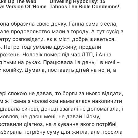
вона образила свою дочку. Ганна сама з села,
але продовольство мали з городу. А тут сусід з
Петру розповідати, як в місті добре живеться. І
ь. Петро тоді умовив дружину; продали
рожець. Чоловік помер під час ДТП, і Анна
ьми на руках. Працювала і в день, і в ночі –
 копійку. Думала, поставить дітей на ноги, а
ері спокою не давав, то борги за нього віддати,
між і сама з чоловіком намагалася накопичити
ддавала синові, доньці взагалі не допомагала, і
овляв, не даєш мені, не давай і йому,
ставили діагноз, на лікування якого потрібні
збирала потрібну суму для житла, але просила