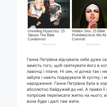
Ганна Петрівна відчувала себе дуже сам
замість того, щоб святкувати його в кол
лавочці і плаче. Ні син, ні дочка так і 
забула і навіть подарувала їй хустку, 
народження. Ганна Петрівна була в хор
абсолютно байдужий до неї. А привіз її
попросив переписати житло на нього; ві
вона буде і далі там жити.