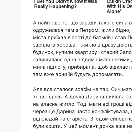
А найгірше те, що заради такого сина 
одружилася там з Петром, жили бідно, 
міста приїхав в гості до батьків і став 
зарплата хороша, і житло відразу дают
будинок, купили квартиру і старий Запо
залишилася одна з двома маленькими діт
мила підлогу, прибирала, щоб відкласти
там вже вони їй будуть допомагати.
Але все сталося зовсім не так. Син мат
то ще щось. А дочка Дарина вийшла за
на власне житло. Тоді мати всі гроші ві
через це Дарина часто конфліктувала, м
відкладай на старість. Згодом синові по
були кошти. У цей момент дочка вже на