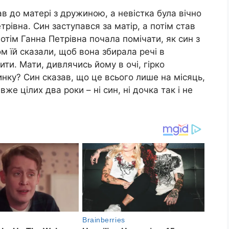
ав до матері з дружиною, а невістка була вічно
рівна. Син заступався за матір, а потім став
тім Ганна Петрівна почала помічати, як син з
м їй сказали, щоб вона збирала речі в
чити. Мати, дивлячись йому в очі, гірко
инку? Син сказав, що це всього лише на місяць,
вже цілих два роки – ні син, ні дочка так і не