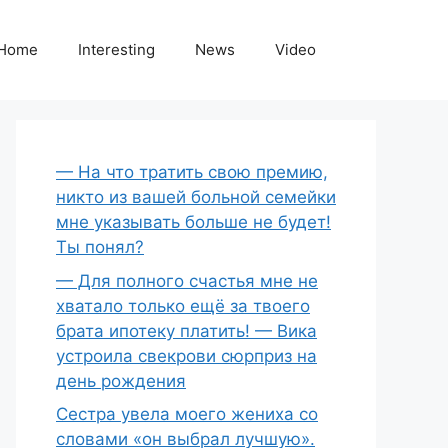
Home
Interesting
News
Video
— На что тратить свою премию,
никто из вашей больной семейки
мне указывать больше не будет!
Ты понял?
— Для полного счастья мне не
хватало только ещё за твоего
брата ипотеку платить! — Вика
устроила свекрови сюрприз на
день рождения
Сестра увела моего жениха со
словами «он выбрал лучшую».