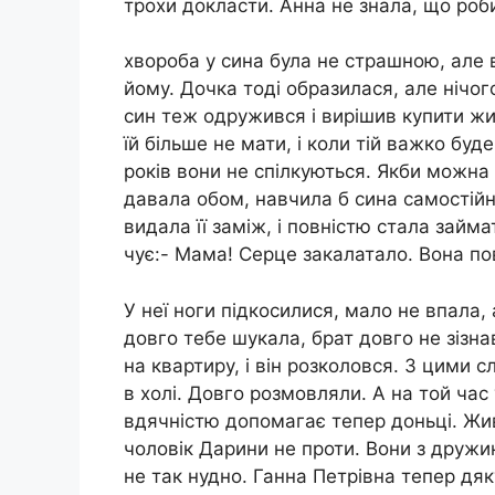
трохи докласти. Анна не знала, що роб
хвороба у сина була не страшною, але в
йому. Дочка тоді образилася, але нічог
син теж одружився і вирішив купити жит
їй більше не мати, і коли тій важко буд
років вони не спілкуються. Якби можна
давала обом, навчила б сина самостій
видала її заміж, і повністю стала займ
чує:- Мама! Серце закалатало. Вона по
У неї ноги підкосилися, мало не впала, а
довго тебе шукала, брат довго не зізн
на квартиру, і він розколовся. З цими 
в холі. Довго розмовляли. А на той час 
вдячністю допомагає тепер доньці. Жив
чоловік Дарини не проти. Вони з дружи
не так нудно. Ганна Петрівна тепер дяк