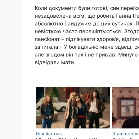
Коли документи були готові, син переїх
незадоволена всім, що робить Ганна Пет
абсолютно байдужим до цих сутичок. По
невісткою часто перешіптуються. Згодо
пансіонат – підлікувати здоров’я, відпо
запитала:- У богадільню мене здаєш, с
але згодом він так і не приїхав. Минуло 
відвідали мати.