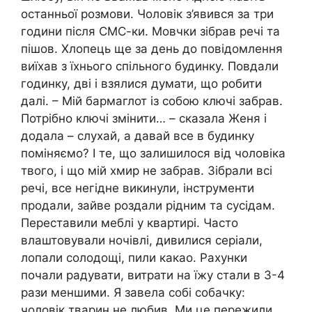
останньої розмови. Чоловік з’явився за три
години після СМС-ки. Мовчки зібрав речі та
пішов. Хлопець ще за день до повідомлення
виїхав з їхнього спільного будинку. Повдали
годинку, дві і взялися думати, що робити
далі. – Мій бармаглот із собою ключі забрав.
Потрібно ключі змінити… – сказала Женя і
додала – слухай, а давай все в будинку
поміняємо? І те, що залишилося від чоловіка
твого, і що мій хмир не забрав. Зібрали всі
речі, все негідне викинули, інструменти
продали, зайве роздали рідним та сусідам.
Переставили меблі у квартирі. Часто
влаштовували ночівлі, дивилися серіали,
лопали солодощі, пили какао. Рахунки
почали радувати, витрати на їжу стали в 3-4
рази меншими. Я завела собі собачку:
чоловік тварин не любив. Ми це пережили.