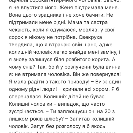
я не впустила його. Женя підтримала мене.
Вона цього зрадника і не хоче бачити. Не
підтримали мене рідні. Мама та сестра
чекають, коли я одумаюся, мовляв, у свої
сорок я нікому не потрібна. Свекруха
твердила, що я втрачаю свій шанс, адже
колишній чоловік легко знайде мені заміну, і
я знову залишуся біля розбитого корита. А
чому снів? Так, бо й у розлученні була винна
я: не втримала чоловіка. Він же повернувся!
Я мала радіти з такого приводу! – Ви ж один
одному рідні люди! – кричали всі хором. Я б
сперечалася. Колишніх дітей не буває.
Колишні чоловіки – випадок, що часто
зустрічається. – Ти заплющуєш очі на 20 з
лишком років шлюбу? – Запитав колишній
чоловік. Загул без розголосу я б якось