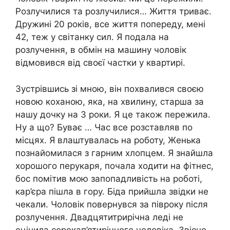
Розлучилися та розлучилися… Життя триває.
Дружині 20 років, все життя попереду, мені
42, теж у світанку сил. Я подала на
розлучення, в обмін на машину чоловік
відмовився від своєї частки у квартирі.
Зустрівшись зі мною, він похвалився своєю
новою коханою, яка, на хвилину, старша за
нашу дочку на 3 роки. Я це також пережила.
Ну а що? Буває … Час все розставляв по
місцях. Я влаштувалась на роботу, Женька
познайомилася з гарним хлопцем. Я знайшла
хорошого перукаря, почала ходити на фітнес,
бос помітив мою запопадливість на роботі,
кар’єра пішла в гору. Біда прийшла звідки не
чекали. Чоловік повернувся за півроку після
розлучення. Двадцятитрирічна леді не
оцінила сорокап’ятирічного чоловіка. Звісно,