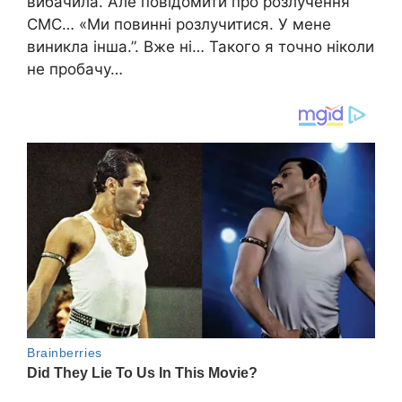
вибачила. Але повідомити про розлучення
СМС… «Ми повинні розлучитися. У мене
виникла інша.”. Вже ні… Такого я точно ніколи
не пробачу…