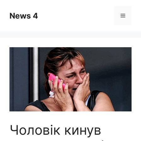
Skip
to
News 4
Menu
content
Чоловік кинув