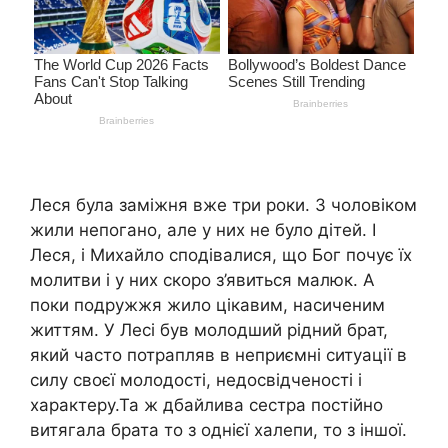
Леся була заміжня вже три роки. З чоловіком
жили непогано, але у них не було дітей. І
Леся, і Михайло сподівалися, що Бог почує їх
молитви і у них скоро з’явиться малюк. А
поки подружжя жило цікавим, насиченим
життям. У Лесі був молодший рідний брат,
який часто потрапляв в неприємні ситуації в
силу своєї молодості, недосвідченості і
характеру.Та ж дбайлива сестра постійно
витягала брата то з однієї халепи, то з іншої.