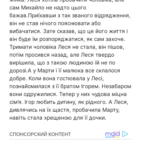
сам Михайло не надто цього
бажав.Приїхавши з так званого відрядження,
він не став нічого пояснювати або
вибачатися. Зате сказав, що це його життя і
він буде їм розпоряджатися, як сам захоче.
Тримати чоловіка Леся не стала, він пішов,
потім просився назад, але Леся твердо
вирішила, що з такою людиною їй не по
дорозі.А у Марти і її малюка все склалося
добре. Коли вона гостювала у Лесі,
познайомилася з її братом Ігорем. Незабаром
вони одружилися. Тепер у них чудова міцна
сім’я. Ігор любить дитину, як рідного. А Леся,
дивлячись на їх щастя, пробачила Марту,
навіть стала хрещеною для її дочки.