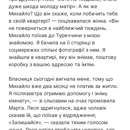
дуже шкода молоду матір». А як же
Михайло? Що він скаже, коли побачить тебе
в своїй квартирі? — поцікавилася жінка. «Він
не повернеться в найближчий тиждень.
Михайло поїхав до Туреччини з моєю
знайомою. Я бачила на її сторінці в
соцмережах спільні фотографії з ним. Я
знайшла в квартирі, яку він знімав, поштову
коробку з вашою адресою та ім’ям.
Власниця сьогодні вигнала мене, тому що
Михайло вже два місяці не платив за житло.
Я післязавтра отримаю допомогу і зніму
кімнату», — зі сльозами на очах промовила
Марта. Леся здригнулася, адже чоловік
сказав їй, що поїхав у відрядження;
«Залишайся», — сказала тихим голосом
жінка. Леся хотіла пробачити чоловіка, але