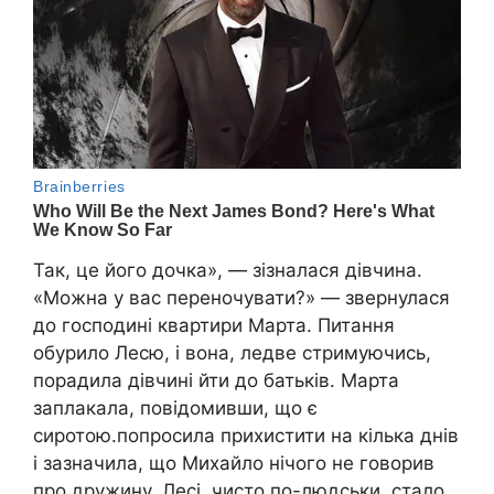
Так, це його дочка», — зізналася дівчина.
«Можна у вас переночувати?» — звернулася
до господині квартири Марта. Питання
обурило Лесю, і вона, ледве стримуючись,
порадила дівчині йти до батьків. Марта
заплакала, повідомивши, що є
сиротою.попросила прихистити на кілька днів
і зазначила, що Михайло нічого не говорив
про дружину. Лесі, чисто по-людськи, стало