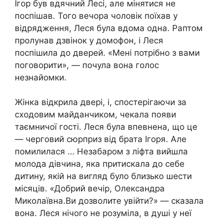
Ігор був вдячний Лесі, але мінятися не
поспішав. Того вечора чоловік поїхав у
відрядження, Леся була вдома одна. Раптом
пролунав дзвінок у домофон, і Леся
поспішила до дверей. «Мені потрібно з вами
поговорити», — почула вона голос
незнайомки.
Жінка відкрила двері, і, спостерігаючи за
сходовим майданчиком, чекала появи
таємничої гості. Леся була впевнена, що це
— черговий сюрприз від брата Ігоря. Але
помилилася … Незабаром з ліфта вийшла
молода дівчина, яка притискала до себе
дитину, якій на вигляд було близько шести
місяців. «Добрий вечір, Олександра
Миколаївна.Ви дозволите увійти?» — сказала
вона. Леся нічого не розуміла, в душі у неї