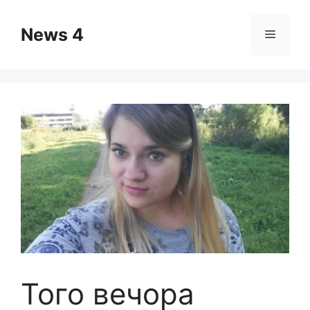
Skip
to
News 4
Menu
content
Того вечора