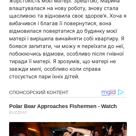
жорстокість моєї матері. Зрештою, Марина
влаштувалася на нову роботу, знову стала
щасливою та відновила своє здоров’я. Хоча я
вибачився і благав її повернутися, вона
відмовилася повертатися до будинку моєї
матері і вирішила винайняти собі квартиру. Я
боявся запитати, чи можу я переїхати до неї,
побоюючись відмови, особливо після гнівної
тиради її матері. Я зрозумів, що матері не
завжди милі, особливо коли справа
стосується пари їхніх дітей.