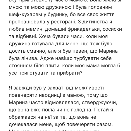
мною та моєю дружиною і була головним
шеф-кухарем у будинку, бо все своє життя
пропрацювала у ресторані. З дитинства я
любив мамині домашні фрикадельки, сосиски
та відбивні. Хоча бували часи, коли моя
дружина готувала для мене, що теж було
досить смачно, але я був певен, що Марина
була лінива. Адже навіщо турбувати себе
стоянням біля плити, коли моя мама могла б
усе приготувати та прибрати?
Я завжди був у захваті від можливості
повечеряти наодинці з мамою, тому що
Марина часто відмовлялася, стверджуючи,
що вона вже поїла чи не голодна. Потай я
ображався на неї за те, що вона не
дочекалася мене, щоб повечеряти разом.